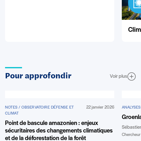
Clim
Pour approfondir
Voir plus
22 janvier 2026
NOTES / OBSERVATOIRE DÉFENSE ET
ANALYSES
CLIMAT
Groenl
Point de bascule amazonien : enjeux
Sébastie
sécuritaires des changements climatiques
Chercheur 
et de la déforestation de la forêt