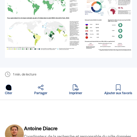
1 min. de lecture
en PDF
Citer
Partager
Imprimer
Ajouter aux favoris
Antoine Diacre
Coordinateur de la recherche et responsable du pôle données,