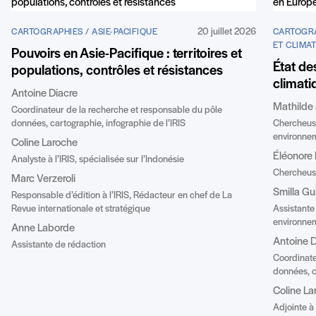
20 juillet 2026
CARTOGRAPHIES / ASIE-PACIFIQUE
CARTOGRA
ET CLIMA
Pouvoirs en Asie-Pacifique : territoires et
État de
populations, contrôles et résistances
climati
Antoine Diacre
Mathilde
Coordinateur de la recherche et responsable du pôle
données, cartographie, infographie de l’IRIS
Chercheuse
environnem
Coline Laroche
Éléonore
Analyste à l’IRIS, spécialisée sur l’Indonésie
Chercheuse
Marc Verzeroli
Smilla Gu
Responsable d’édition à l’IRIS, Rédacteur en chef de La
Revue internationale et stratégique
Assistante
environnem
Anne Laborde
Antoine D
Assistante de rédaction
Coordinate
données, c
Coline La
Adjointe à