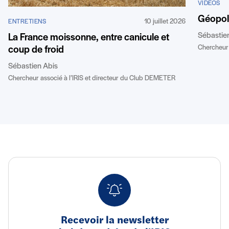
VIDÉOS
Géopoli
10 juillet 2026
ENTRETIENS
Sébastie
La France moissonne, entre canicule et
Chercheur 
coup de froid
Sébastien Abis
Chercheur associé à l’IRIS et directeur du Club DEMETER
Recevoir la newsletter