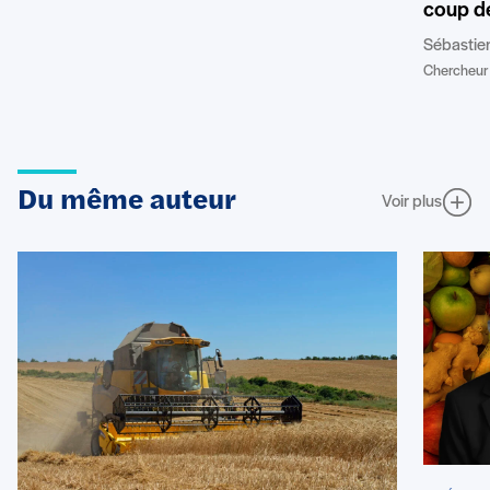
coup de
Sébastie
Chercheur 
Du même auteur
Voir plus