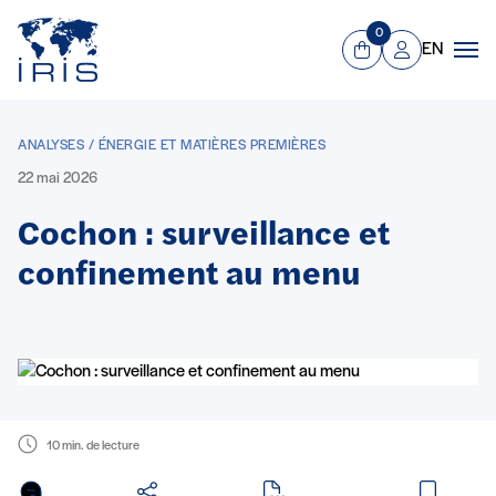
Panneau de gestion des cookies
Aller au contenu principal
0
EN
Panier
Mon compte
Men
ANALYSES / ÉNERGIE ET MATIÈRES PREMIÈRES
22 mai 2026
Cochon : surveillance et
confinement au menu
10 min. de lecture
en PDF