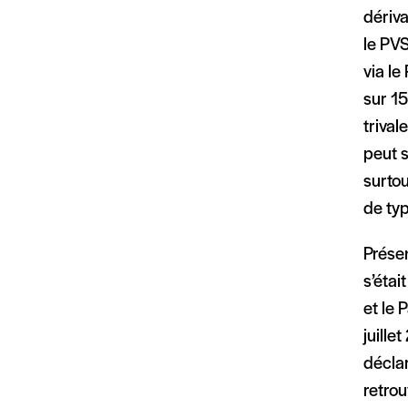
dériva
le PVS
via le
sur 15
trival
peut s
surto
de ty
Présen
s’étai
et le 
juille
décla
retrou