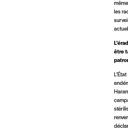
même r
les ra
survei
actue
L’éra
être 
patro
L’État
endémi
Haram 
campa
stéril
renver
déclar