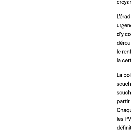
croya
L’éra
urgen
d’y c
déroul
le re
la cer
La pol
souche
souch
partir
Chaque
les PV
défini