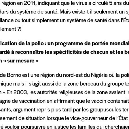
égion en 2011, indiquant que le virus a circulé 5 ans du
dars du système de santé. Mais existe-t-il seulement un
llance ou tout simplement un système de santé dans l’É
llement ?!
dication de la polio : un programme de portée mondial
tardé à reconnaître les spécificités de chacun et les 
n « sur mesure »
 de Borno est une région du nord-est du Nigéria où la pol
que mais il s’agit aussi de la zone berceau du groupe te
». En 2003, les autorités religieuses de la zone avaient in
gne de vaccination en affirmant que le vaccin contenai
isants, argument repris plus tard par les groupuscules ter
sement de situation lorsque le vice-gouverneur de l’État
é vouloir poursuivre en justice les familles qui cherchaie