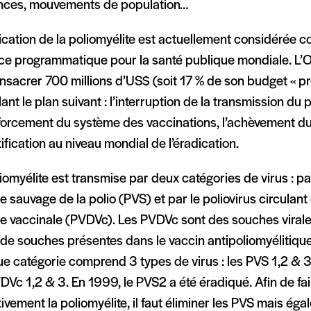
nces, mouvements de population…
dication de la poliomyélite est actuellement considérée
ce programmatique pour la santé publique mondiale. L’
onsacrer 700 millions d’US$ (soit 17 % de son budget « 
ant le plan suivant : l’interruption de la transmission du 
nforcement du système des vaccinations, l’achèvement d
tification au niveau mondial de l’éradication.
iomyélite est transmise par deux catégories de virus : pa
 sauvage de la polio (PVS) et par le poliovirus circulant
e vaccinale (PVDVc). Les PVDVc sont des souches virale
 de souches présentes dans le vaccin antipoliomyélitique
 catégorie comprend 3 types de virus : les PVS 1,2 & 3 
DVc 1,2 & 3. En 1999, le PVS2 a été éradiqué. Afin de fai
tivement la poliomyélite, il faut éliminer les PVS mais éga