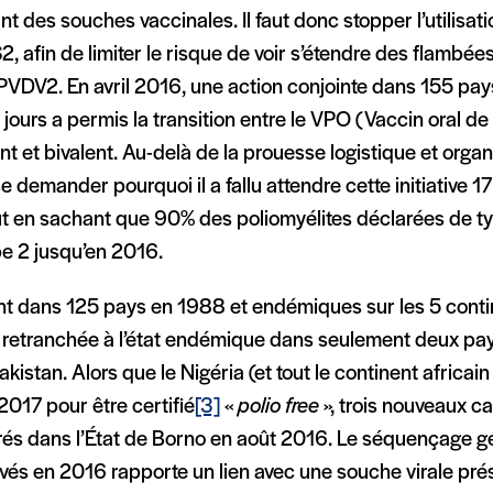
nt des souches vaccinales. Il faut donc stopper l’utilisa
2, afin de limiter le risque de voir s’étendre des flambée
 PVDV2. En avril 2016, une action conjointe dans 155 pa
 jours a permis la transition entre le VPO (Vaccin oral de 
ent et bivalent. Au-delà de la prouesse logistique et organ
e demander pourquoi il a fallu attendre cette initiative 1
ut en sachant que 90% des poliomyélites déclarées de t
pe 2 jusqu’en 2016.
t dans 125 pays en 1988 et endémiques sur les 5 contin
t retranchée à l’état endémique dans seulement deux pays
Pakistan. Alors que le Nigéria (et tout le continent africain
t 2017 pour être certifié
[3]
«
polio free
», trois nouveaux ca
rés dans l’État de Borno en août 2016. Le séquençage g
vés en 2016 rapporte un lien avec une souche virale pré