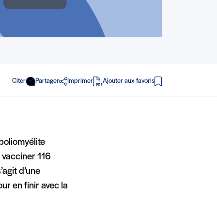
Citer
Partager
Imprimer
Ajouter aux favoris
en PDF
 poliomyélite
e vacciner 116
s’agit d’une
r en finir avec la