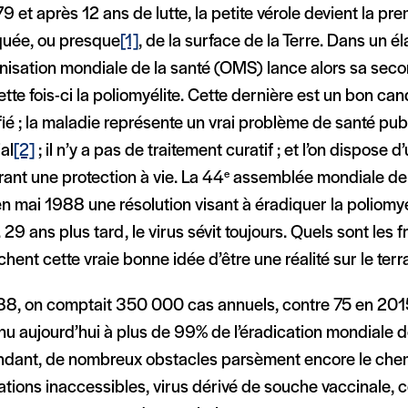
9 et après 12 ans de lutte, la petite vérole devient la pr
quée, ou presque
[1]
, de la surface de la Terre. Dans un é
nisation mondiale de la santé (OMS) lance alors sa secon
ette fois-ci la poliomyélite. Cette dernière est un bon cand
fié ; la maladie représente un vrai problème de santé pu
al
[2]
; il n’y a pas de traitement curatif ; et l’on dispose d
ant une protection à vie. La 44
assemblée mondiale de 
e
en mai 1988 une résolution visant à éradiquer la poliomyé
29 ans plus tard, le virus sévit toujours. Quels sont les f
ent cette vraie bonne idée d’être une réalité sur le terr
88, on comptait 350 000 cas annuels, contre 75 en 2015
u aujourd’hui à plus de 99% de l’éradication mondiale de
dant, de nombreux obstacles parsèment encore le chemin
tions inaccessibles, virus dérivé de souche vaccinale, co