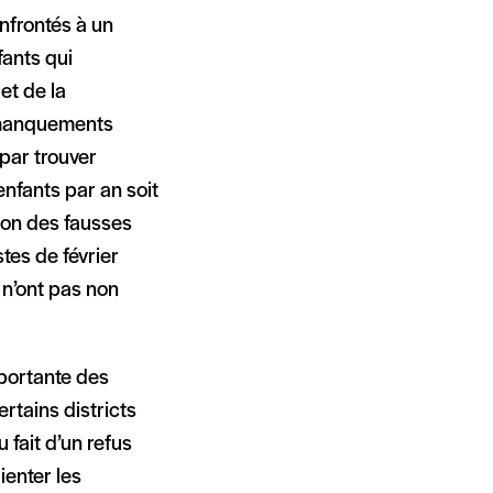
onfrontés à un
fants qui
et de la
 manquements
par trouver
nfants par an soit
tion des fausses
tes de février
 n’ont pas non
mportante des
rtains districts
 fait d’un refus
ienter les