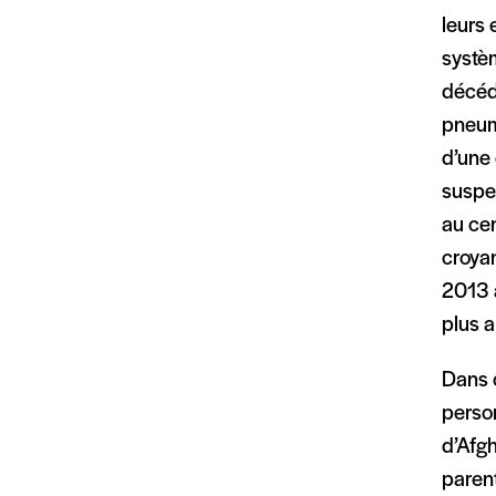
leurs 
systèm
décéd
pneum
d’une 
suspe
au cen
croyan
2013 a
plus a
Dans c
person
d’Afgh
parent