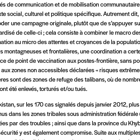
ités de communication et de mobilisation communautaire
te social, culturel et politique spécifique. Autrement dit,
der une campagne originale, plutôt que de s’appuyer sur 
ardisé de celle-ci ; cela consiste à combiner le macro 
ation au micro des attentes et croyances de la populati
s montagneuses et frontalières, une coordination a cert
ce de point de vaccination aux postes-frontière, sans po
 aux zones non accessibles déclarées « risques extrême
ères sont des zones de refuge des talibans, où de nomb
ont été enlevés, torturés et/ou tués.
istan, sur les 170 cas signalés depuis janvier 2012, plu
us dans les zones tribales sous administration fédérale
ées par des troubles ; ainsi que dans la province du Kh
sécurité y est également compromise. Suite aux multiple