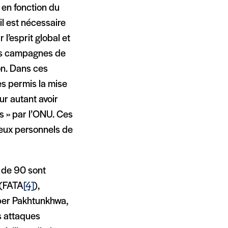
 en fonction du
 il est nécessaire
l’esprit global et
des campagnes de
on. Dans ces
es permis la mise
ur autant avoir
s » par l’ONU. Ces
reux personnels de
s de 90 sont
 (FATA
[4]
),
yber Pakhtunkhwa,
s attaques