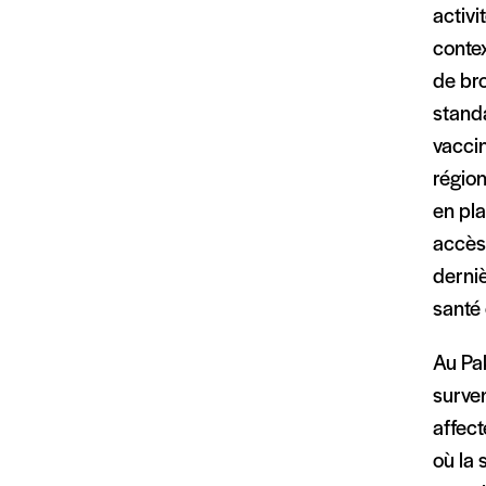
activ
contex
de bro
stand
vaccin
région
en pla
accès
derni
santé 
Au Pak
surven
affect
où la 