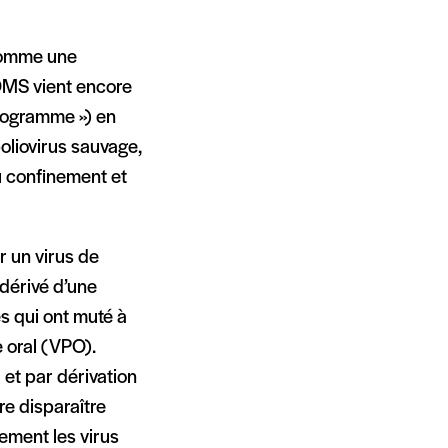
 comme une
OMS vient encore
programme ») en
poliovirus sauvage,
u confinement et
r un virus de
 dérivé d’une
s qui ont muté à
 oral (VPO).
et par dérivation
re disparaître
lement les virus