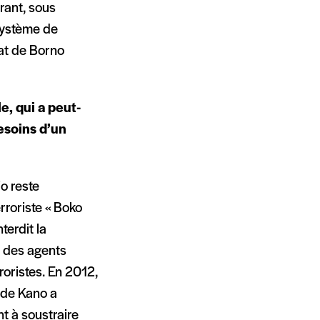
rant, sous
 système de
tat de Borno
e, qui a peut-
besoins d’un
io reste
rroriste « Boko
terdit la
t des agents
roristes. En 2012,
 de Kano a
nt à soustraire