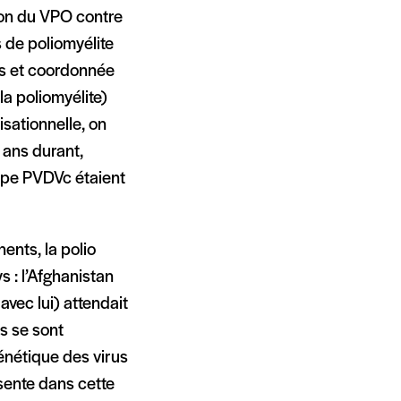
tion du VPO contre
s de poliomyélite
ys et coordonnée
la poliomyélite)
isationnelle, on
7 ans durant,
ype PVDVc étaient
ents, la polio
 : l’Afghanistan
 avec lui) attendait
s se sont
énétique des virus
sente dans cette