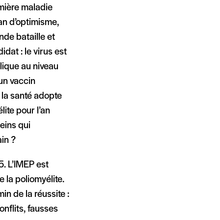
emière maladie
lan d’optimisme,
de bataille et
idat : le virus est
blique au niveau
’un vaccin
la santé adopte
lite pour l’an
reins qui
ain ?
. L’IMEP est
 la poliomyélite.
 de la réussite :
nflits, fausses