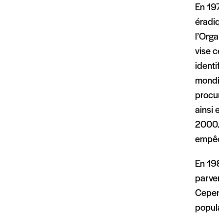
En 197
éradi
l’Orga
vise c
identi
mondi
procur
ainsi 
2000. 
empêch
En 19
parven
Cepen
popula