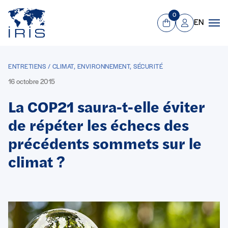
Panneau de gestion des cookies
Aller au contenu principal
0
EN
Panier
Mon compte
Men
ENTRETIENS / CLIMAT, ENVIRONNEMENT, SÉCURITÉ
16 octobre 2015
La COP21 saura-t-elle éviter
de répéter les échecs des
précédents sommets sur le
climat ?