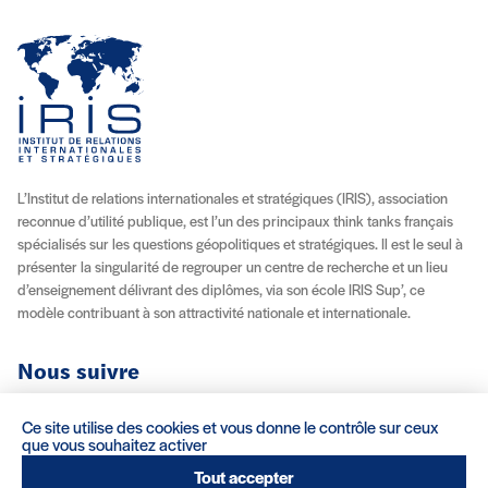
L’Institut de relations internationales et stratégiques (IRIS), association
reconnue d’utilité publique, est l’un des principaux think tanks français
spécialisés sur les questions géopolitiques et stratégiques. Il est le seul à
présenter la singularité de regrouper un centre de recherche et un lieu
d’enseignement délivrant des diplômes, via son école IRIS Sup’, ce
modèle contribuant à son attractivité nationale et internationale.
Nous suivre
Youtube
Instagram
Facebook
X (Twitter)
Linkedin
Flux RSS
Ce site utilise des cookies et vous donne le contrôle sur ceux
que vous souhaitez activer
À propos
Recrutement
Locations
Contact
Tout accepter