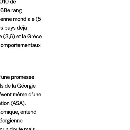
 2010 de
u 68e rang
oyenne mondiale (5
es pays déjà
 (3,6) et la Grèce
s comportementaux
qu’une promesse
s de la Géorgie
 rêvent même d’une
ation (ASA).
onomique, entend
géorgienne
ucun doute mais