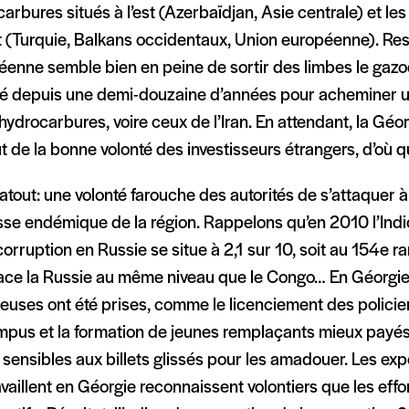
arbures situés à l’est (Azerbaïdjan, Asie centrale) et l
t (Turquie, Balkans occidentaux, Union européenne). Res
éenne semble bien en peine de sortir des limbes le ga
é depuis une demi-douzaine d’années pour acheminer un 
hydrocarbures, voire ceux de l’Iran. En attendant, la Gé
t de la bonne volonté des investisseurs étrangers, d’où qu
atout: une volonté farouche des autorités de s’attaquer à
esse endémique de la région. Rappelons qu’en 2010 l’Ind
corruption en Russie se situe à 2,1 sur 10, soit au 154e 
lace la Russie au même niveau que le Congo… En Géorgi
euses ont été prises, comme le licenciement des policier
mpus et la formation de jeunes remplaçants mieux pay
sensibles aux billets glissés pour les amadouer. Les ex
availlent en Géorgie reconnaissent volontiers que les effo