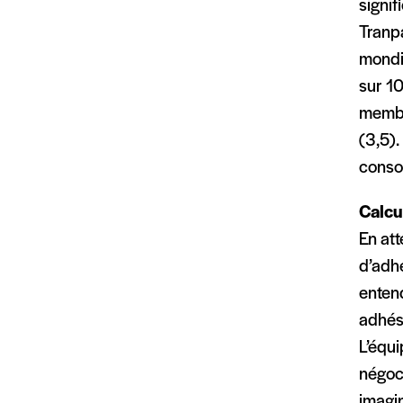
signif
Tranpa
mondi
sur 1
membre
(3,5)
consol
Calcu
En at
d’adh
enten
adhési
L’équ
négoci
imagi