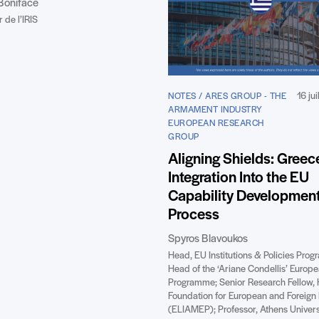
Boniface
 de l’IRIS
16 ju
NOTES / ARES GROUP - THE
ARMAMENT INDUSTRY
EUROPEAN RESEARCH
GROUP
Aligning Shields: Greec
Integration Into the EU
Capability Developmen
Process
Spyros Blavoukos
Head, EU Institutions & Policies Pro
Head of the ‘Ariane Condellis’ Europ
Programme; Senior Research Fellow, 
Foundation for European and Foreign 
(ELIAMEP); Professor, Athens Univers