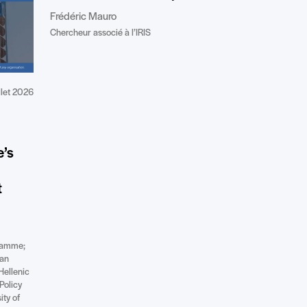
Frédéric Mauro
Chercheur associé à l’IRIS
illet 2026
e’s
t
gramme;
ean
Hellenic
Policy
ity of