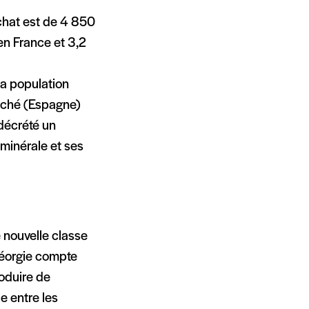
achat est de 4 850
en France et 3,2
a population
ouché (Espagne)
 décrété un
minérale et ses
 nouvelle classe
 Géorgie compte
roduire de
e entre les