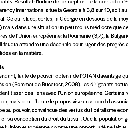
icatifs. Résultat: l’Indice de perception de la corruption
rency international situe la Géorgie à 3,8 sur 10, soit a
al. Ce qui place, certes, la Géorgie en dessous de la m
0) mais dans une situation un peu moins médiocre que c
s de l’Union européenne: la Roumanie (3,7), la Bulgarie
. Il faudra attendre une décennie pour juger des progrè
idés en la matière.
ls
tendant, faute de pouvoir obtenir de l’OTAN davantage 
ésion (Sommet de Bucarest, 2008), les dirigeants actuel
dent tisser des liens avec l’Union européenne. Certains
on, mais pour l’heure le propos vise un accord d’associ
ipe au pouvoir, convaincue des vertus du libéralisme éc
er sa conception du droit du travail. Que la population 
ne l’Union européenne comme une opportunité ne fait a