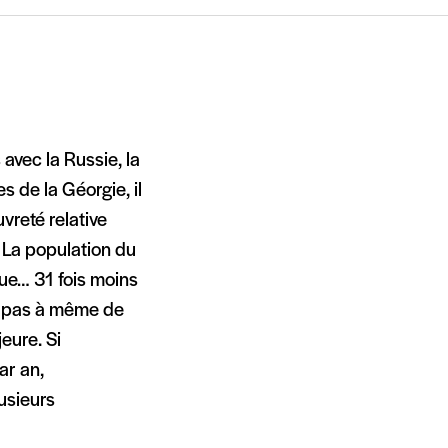
 avec la Russie, la
 de la Géorgie, il
vreté relative
. La population du
que… 31 fois moins
st pas à même de
eure. Si
ar an,
lusieurs