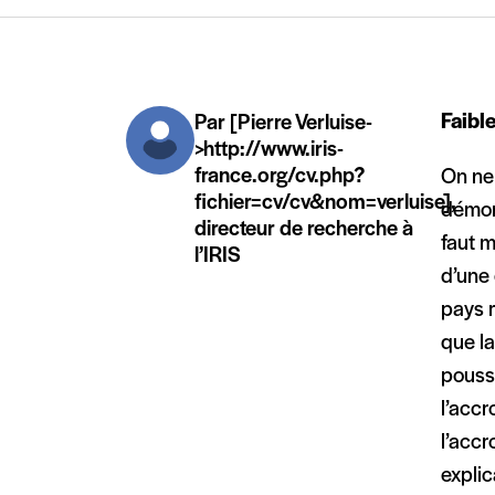
Faibl
Par [Pierre Verluise-
>http://www.iris-
france.org/cv.php?
On ne 
fichier=cv/cv&nom=verluise],
démons
directeur de recherche à
faut m
l’IRIS
d’une 
pays r
que la
pousse
l’accr
l’accr
explic