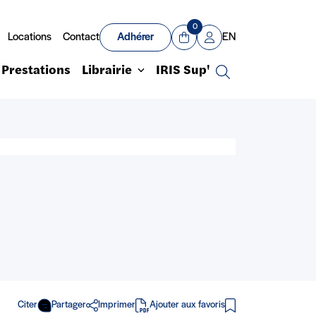
0
Locations
Contact
Adhérer
EN
Panier
Mon compte
Prestations
Librairie
IRIS Sup'
Recherche
Citer
Partager
Imprimer
Ajouter aux favoris
en PDF