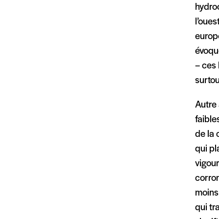
hydroc
l’oues
europ
évoqu
– ces 
surtou
Autre 
faibl
de la 
qui p
vigour
corro
moins 
qui tr