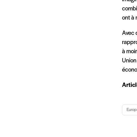
combie
ont à 
Avec 
rappr
à moin
Union
économ
Artic
Europ