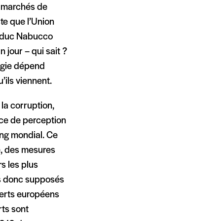
es marchés de
te que l’Union
zoduc Nabucco
jour – qui sait ?
orgie dépend
’ils viennent.
 la corruption,
ice de perception
rang mondial. Ce
e, des mesures
s les plus
és donc supposés
perts européens
rts sont