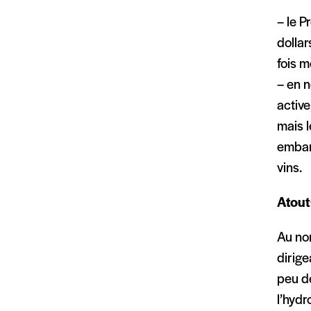
– le P
dollar
fois m
– en 
active
mais l
embar
vins.
Atout
Au nom
dirige
peu de
l’hydr