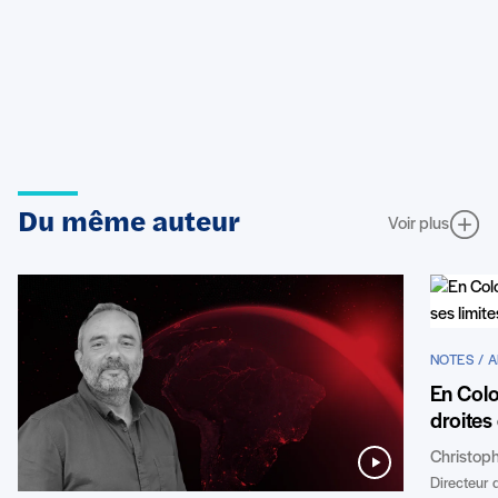
Du même auteur
Voir plus
NOTES / 
En Colo
droites 
Christop
Directeur 