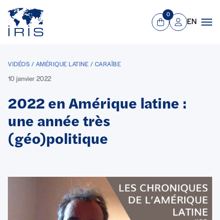
Panneau de gestion des cookies
Aller au contenu principal
0
EN
Panier
Mon compte
Men
VIDÉOS / AMÉRIQUE LATINE / CARAÏBE
10 janvier 2022
2022 en Amérique latine :
une année très
(géo)politique