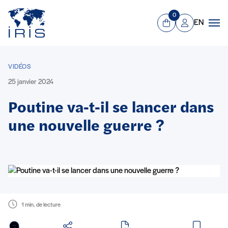
Panneau de gestion des cookies
Aller au contenu principal
0
EN
Panier
Mon compte
Men
VIDÉOS
25 janvier 2024
Poutine va-t-il se lancer dans
une nouvelle guerre ?
1 min. de lecture
en PDF