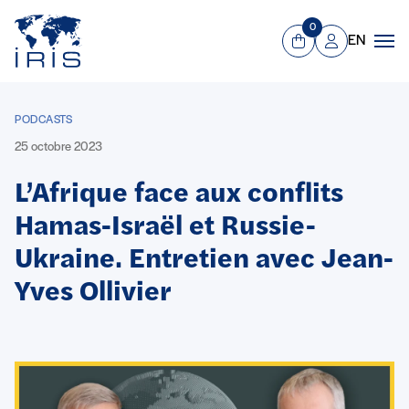
Panneau de gestion des cookies
Aller au contenu principal
0
EN
Panier
Mon compte
Men
PODCASTS
25 octobre 2023
L’Afrique face aux conflits
Hamas-Israël et Russie-
Ukraine. Entretien avec Jean-
Yves Ollivier