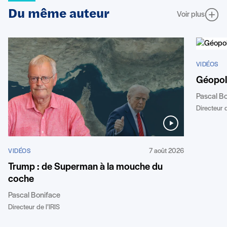
Du même auteur
Voir plus
VIDÉOS
Géopoli
Pascal B
Directeur d
7 août 2026
VIDÉOS
Trump : de Superman à la mouche du
coche
Pascal Boniface
Directeur de l’IRIS