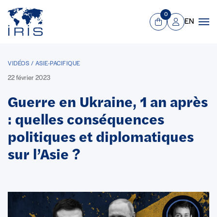
Panneau de gestion des cookies
Aller au contenu principal
0
EN
Panier
Mon compte
Men
VIDÉOS / ASIE-PACIFIQUE
22 février 2023
Guerre en Ukraine, 1 an après
: quelles conséquences
politiques et diplomatiques
sur l’Asie ?