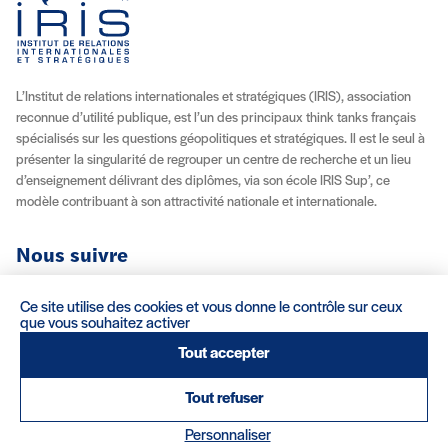
L’Institut de relations internationales et stratégiques (IRIS), association
reconnue d’utilité publique, est l’un des principaux think tanks français
spécialisés sur les questions géopolitiques et stratégiques. Il est le seul à
présenter la singularité de regrouper un centre de recherche et un lieu
d’enseignement délivrant des diplômes, via son école IRIS Sup’, ce
modèle contribuant à son attractivité nationale et internationale.
Nous suivre
Youtube
Instagram
Facebook
X (Twitter)
Linkedin
Flux RSS
Ce site utilise des cookies et vous donne le contrôle sur ceux
que vous souhaitez activer
À propos
Recrutement
Locations
Contact
Tout accepter
Tout refuser
Mentions légales/Crédits
Conditions d’utilisation
CGV
(nouvelle fenêtre)
Réalisation : Clair et Net.
Personnaliser