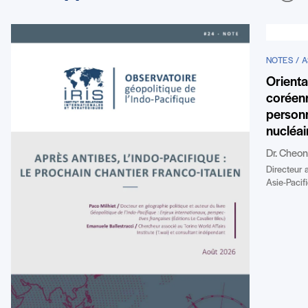
NOTES / A
Orienta
coréenn
personn
nucléai
Dr. Cheo
Directeur 
Asie-Pacifi