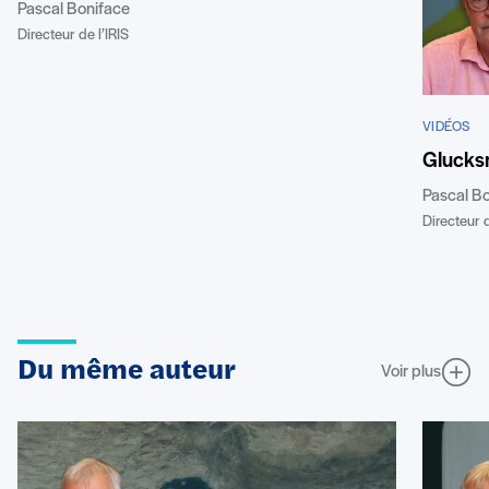
Pascal Boniface
Directeur de l’IRIS
VIDÉOS
Glucks
Pascal B
Directeur d
Du même auteur
Voir plus