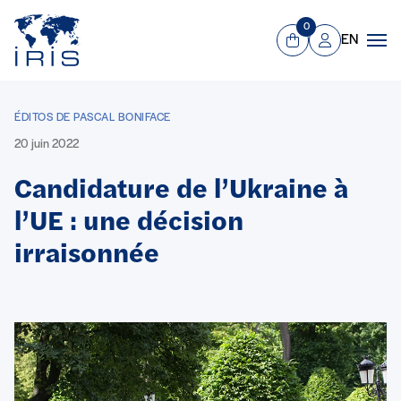
Panneau de gestion des cookies
Aller au contenu principal
0
EN
Panier
Mon compte
Men
ÉDITOS DE PASCAL BONIFACE
20 juin 2022
Candidature de l’Ukraine à
l’UE : une décision
irraisonnée