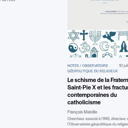
 de l’IRIS
10 ju
NOTES / OBSERVATOIRE
GÉOPOLITIQUE DU RELIGIEUX
Le schisme de la Fratern
Saint-Pie X et les fractu
contemporaines du
catholicisme
François Mabille
Chercheur associé à l’IRIS, directeur 
l’Observatoire géopolitique du religie