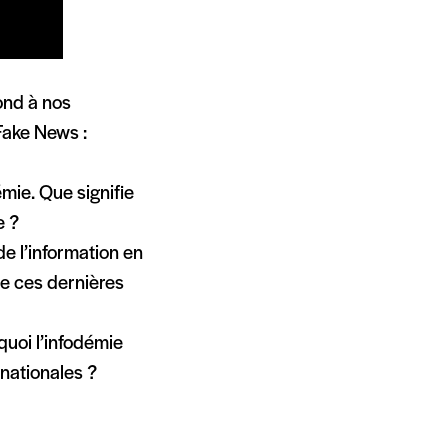
ond à nos
Fake News :
mie. Que signifie
e ?
de l’information en
e ces dernières
quoi l’infodémie
rnationales ?