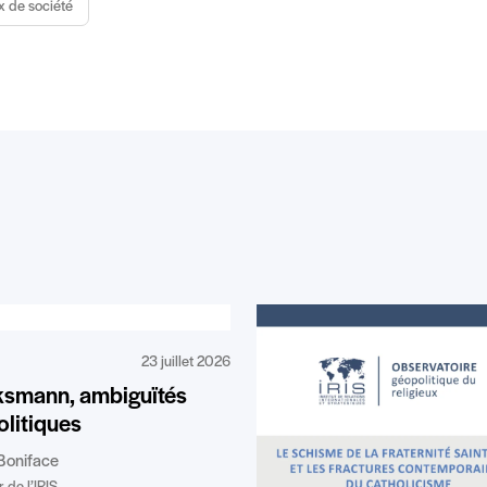
x de société
23 juillet 2026
ksmann, ambiguïtés
litiques
Boniface