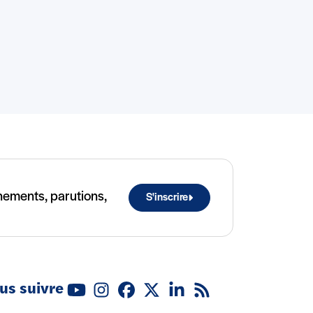
ènements, parutions,
S'inscrire
us suivre
Youtube
Instagram
Facebook
X (Twitter)
Linkedin
Flux RSS