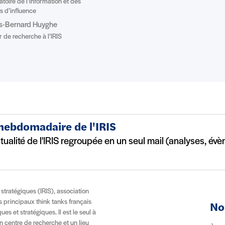
atoire de l’information et des
es d’influence
is-Bernard Huyghe
r de recherche à l’IRIS
 hebdomadaire de l'IRIS
ctualité de l'IRIS regroupée en un seul mail (analyses, év
t stratégiques (IRIS), association
es principaux think tanks français
No
es et stratégiques. Il est le seul à
n centre de recherche et un lieu