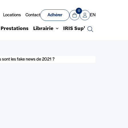
0
Locations
Contact
Adhérer
EN
Panier
Mon compte
Prestations
Librairie
IRIS Sup'
Recherche