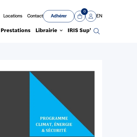
0
Locations
Contact
Adhérer
EN
Panier
Mon compte
Prestations
Librairie
IRIS Sup'
Recherche