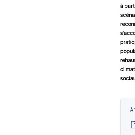
à part
scénar
recon
s’acc
pratiq
popula
rehaus
climat
socia
À