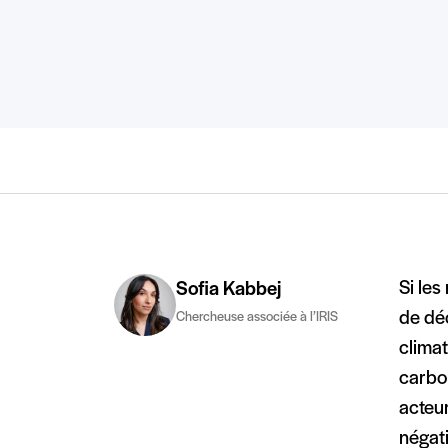
Si les
Sofia Kabbej
de dé
Chercheuse associée à l’IRIS
climat
carbon
acteu
négat