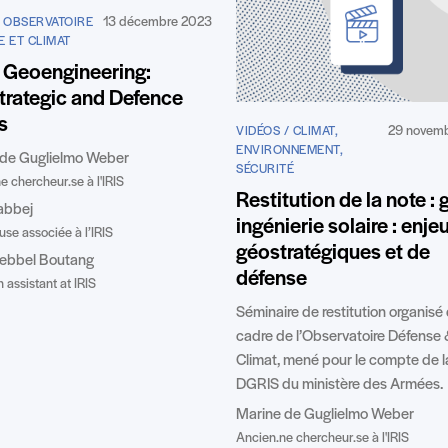
13 décembre 2023
/ OBSERVATOIRE
E ET CLIMAT
 Geoengineering:
rategic and Defence
s
29 novem
VIDÉOS / CLIMAT,
ENVIRONNEMENT,
 de Guglielmo Weber
SÉCURITÉ
e chercheur.se à l'IRIS
Restitution de la note : 
abbej
ingénierie solaire : enje
se associée à l’IRIS
géostratégiques et de
Hebbel Boutang
défense
 assistant at IRIS
Séminaire de restitution organisé
cadre de l’Observatoire Défense
Climat, mené pour le compte de l
DGRIS du ministère des Armées.
Marine de Guglielmo Weber
Ancien.ne chercheur.se à l'IRIS