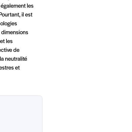
 également les
urtant, il est
ologies
s dimensions
et les
ective de
a neutralité
estres et