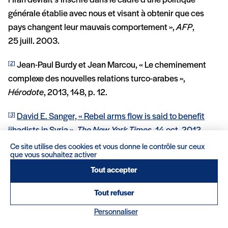
l’Iran devrait s’inscrire dans le cadre d’une politique
générale établie avec nous et visant à obtenir que ces
pays changent leur mauvais comportement »,
AFP
,
25 juill. 2003.
Jean-Paul Burdy et Jean Marcou, « Le cheminement
[2]
complexe des nouvelles relations turco-arabes »,
Hérodote
, 2013, 148, p. 12.
David E. Sanger, « Rebel arms flow is said to benefit
[3]
jihadists in Syria »,
The New York Times
, 14 oct. 2012.
Ce site utilise des cookies et vous donne le contrôle sur ceux
Le processus d’Astana, initié par un accord signé le 4
[4]
que vous souhaitez activer
mai 2017 par la Russie, l’Iran et la Turquie, est un
Tout accepter
ensemble de rencontres entre différents protagonistes du
Tout refuser
conflit syrien visant à mettre en œuvre une solution
politique à ce dernier.
Personnaliser