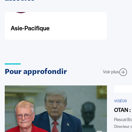
Asie-Pacifique
Pour approfondir
Voir plus
VIDÉOS
OTAN : 
Pascal B
Directeur d