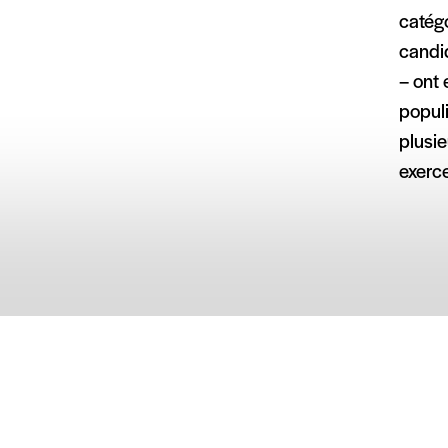
catégo
candid
– ont 
populi
plusie
exerc