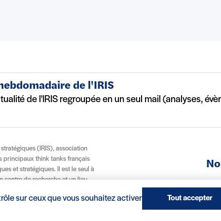
 hebdomadaire de l'IRIS
ctualité de l'IRIS regroupée en un seul mail (analyses, év
t stratégiques (IRIS), association
es principaux think tanks français
No
es et stratégiques. Il est le seul à
n centre de recherche et un lieu
À p
, via son école IRIS Sup’, ce modèle
trôle sur ceux que vous souhaitez activer
Tout accepter
 et internationale.