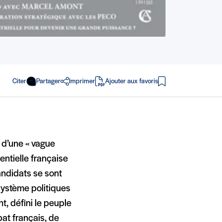
Citer
Partager
Imprimer
Ajouter aux favoris
en PDF
e d’une « vague
entielle française
andidats se sont
système politiques
t, défini le peuple
bat français, de