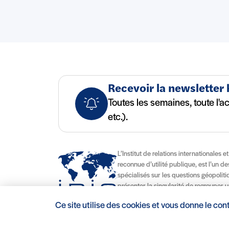
Recevoir la newsletter
Toutes les semaines, toute l'a
etc.).
L’Institut de relations internationales e
reconnue d’utilité publique, est l’un d
spécialisés sur les questions géopolitiqu
présenter la singularité de regrouper u
d’enseignement délivrant des diplômes
Ce site utilise des cookies et vous donne le con
contribuant à son attractivité nationale