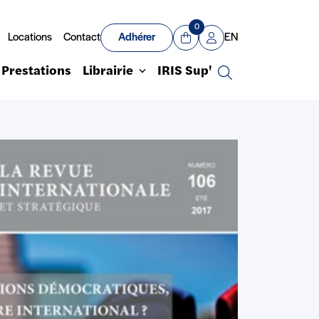
0
Locations
Contact
Adhérer
EN
Panier
Mon compte
Prestations
Librairie
IRIS Sup'
Recherche