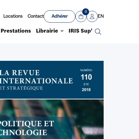
0
Locations
Contact
Adhérer
EN
Panier
Mon compte
Prestations
Librairie
IRIS Sup'
Recherche