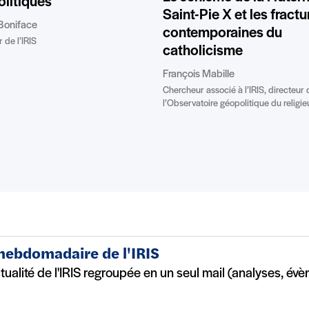
litiques
Saint-Pie X et les fractu
Boniface
contemporaines du
 de l’IRIS
catholicisme
François Mabille
Chercheur associé à l’IRIS, directeur 
l’Observatoire géopolitique du religie
 hebdomadaire de l'IRIS
ctualité de l'IRIS regroupée en un seul mail (analyses, év