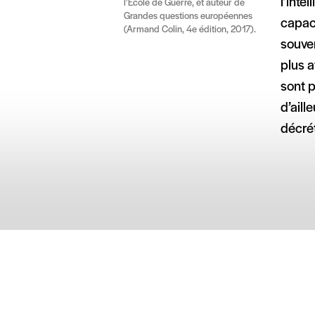
l’inte
l’École de Guerre, et auteur de
Grandes questions européennes
capac
(Armand Colin, 4e édition, 2017).
souven
plus a
sont p
d’aill
décré