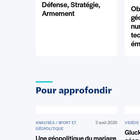
Défense, Stratégie,
Ob
Armement
gé
nu
te
ém
Pour approfondir
3 août 2026
ANALYSES / SPORT ET
VIDÉOS
GÉOPOLITIQUE
Gluc
Une géopolitique du mariage