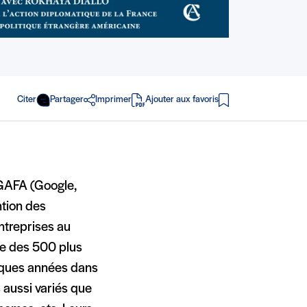
Citer
Partager
Imprimer
Ajouter aux favoris
en PDF
 GAFA (Google,
ntion des
ntreprises au
ne des 500 plus
elques années dans
 aussi variés que