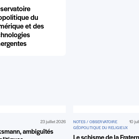
servatoire
opolitique du
mérique et des
chnologies
ergentes
23 juillet 2026
10 ju
NOTES / OBSERVATOIRE
GÉOPOLITIQUE DU RELIGIEUX
ksmann, ambiguïtés
Le schisme de la Fratern