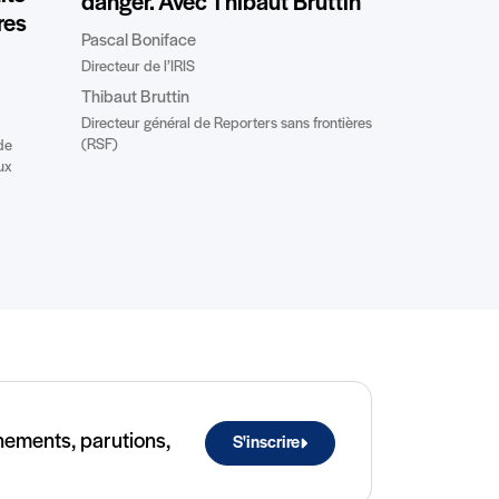
danger. Avec Thibaut Bruttin
res
Pascal Boniface
Directeur de l’IRIS
Thibaut Bruttin
Directeur général de Reporters sans frontières
(RSF)
de
ux
ènements, parutions,
S'inscrire