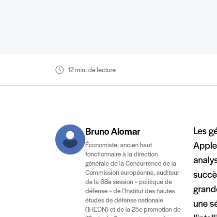
12 min. de lecture
Les g
Bruno Alomar
Apple,
Économiste, ancien haut
fonctionnaire à la direction
analys
générale de la Concurrence de la
Commission européenne, auditeur
succè
de la 68e session « politique de
grand
défense » de l’Institut des hautes
études de défense nationale
une s
(IHEDN) et de la 25e promotion de