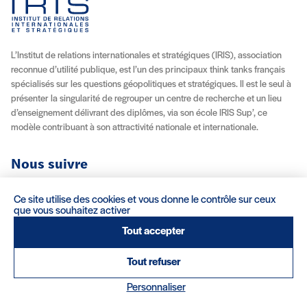
L’Institut de relations internationales et stratégiques (IRIS), association
reconnue d’utilité publique, est l’un des principaux think tanks français
spécialisés sur les questions géopolitiques et stratégiques. Il est le seul à
présenter la singularité de regrouper un centre de recherche et un lieu
d’enseignement délivrant des diplômes, via son école IRIS Sup’, ce
modèle contribuant à son attractivité nationale et internationale.
Nous suivre
Youtube
Instagram
Facebook
X (Twitter)
Linkedin
Flux RSS
Ce site utilise des cookies et vous donne le contrôle sur ceux
que vous souhaitez activer
À propos
Recrutement
Locations
Contact
Tout accepter
Tout refuser
Mentions légales/Crédits
Conditions d’utilisation
CGV
(nouvelle fenêtre)
Réalisation : Clair et Net.
Personnaliser
© 2026 IRIS