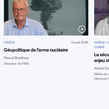
6 août 2026
VIDÉOS
VIDÉOS /
CLIMAT
Géopolitique de l’arme nucléaire
La sécu
Pascal Boniface
enjeu s
Directeur de l’IRIS
Adrien E
Maître de 
Clermont 