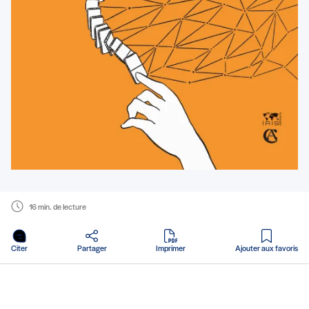
16 min. de lecture
en PDF
Citer
Partager
Imprimer
Ajouter aux favoris