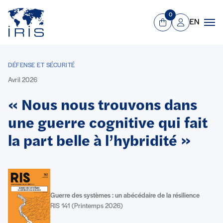
Panneau de gestion des cookies
Aller au contenu principal
0
EN
Panier
Mon compte
Men
DÉFENSE ET SÉCURITÉ
Avril 2026
« Nous nous trouvons dans
une guerre cognitive qui fait
la part belle à l’hybridité »
Guerre des systèmes : un abécédaire de la résilience
RIS 141 (Printemps 2026)