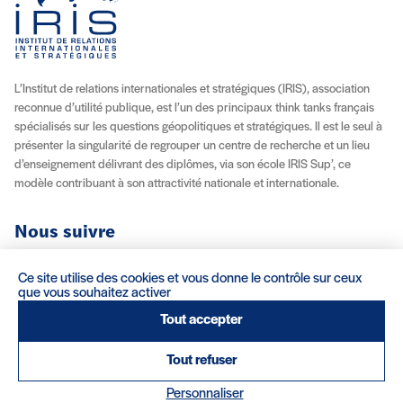
L’Institut de relations internationales et stratégiques (IRIS), association
reconnue d’utilité publique, est l’un des principaux think tanks français
spécialisés sur les questions géopolitiques et stratégiques. Il est le seul à
présenter la singularité de regrouper un centre de recherche et un lieu
d’enseignement délivrant des diplômes, via son école IRIS Sup’, ce
modèle contribuant à son attractivité nationale et internationale.
Nous suivre
Youtube
Instagram
Facebook
X (Twitter)
Linkedin
Flux RSS
Ce site utilise des cookies et vous donne le contrôle sur ceux
que vous souhaitez activer
À propos
Recrutement
Locations
Contact
Tout accepter
Tout refuser
Mentions légales/Crédits
Conditions d’utilisation
CGV
(nouvelle fenêtre)
Réalisation : Clair et Net.
Personnaliser