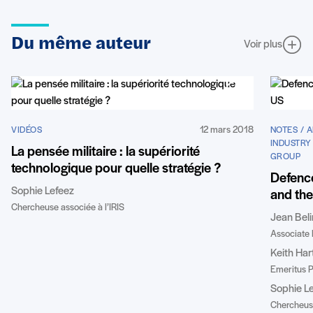
Du même auteur
Voir plus
12 mars 2018
VIDÉOS
NOTES / 
INDUSTRY
La pensée militaire : la supériorité
GROUP
technologique pour quelle stratégie ?
Defence
Sophie Lefeez
and th
Chercheuse associée à l’IRIS
Jean Beli
Associate 
Keith Har
Emeritus P
Sophie L
Chercheuse