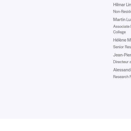
Hilmar L
Non-Reside
Martin L
Associate 
College
Hélène M
Senior Res
Jean-Pie
Directeur a
Alessand
Research F