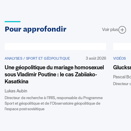
Pour approfondir
Voir plus
3 août 2026
ANALYSES / SPORT ET GÉOPOLITIQUE
VIDÉOS
Une géopolitique du mariage homosexuel
Glucks
sous Vladimir Poutine : le cas Zabiiako-
Pascal B
Kasatkina
Directeur d
Lukas Aubin
Directeur de recherche à l’IRIS, responsable du Programme
Sport et géopolitique et de l’Observatoire géopolitique de
l’espace post-soviétique