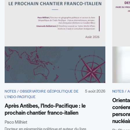
5 août 2026
NOTES / OBSERVATOIRE GÉOPOLITIQUE DE
NOTES / A
L’INDO-PACIFIQUE
Orienta
Après Antibes, l’Indo-Pacifique : le
coréenn
prochain chantier franco-italien
personn
nucléai
Paco Milhiet
Docteur en géographie politique et auteur du livre