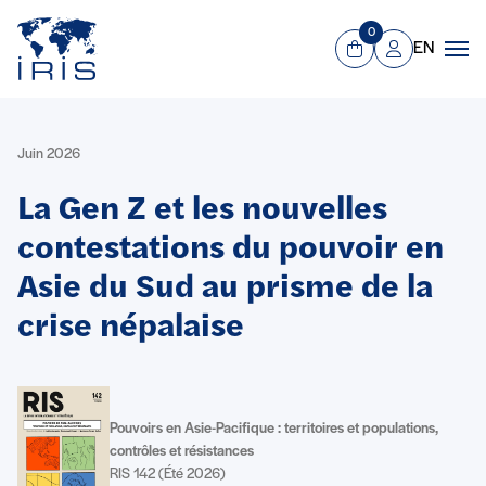
Panneau de gestion des cookies
Aller au contenu principal
0
EN
Panier
Mon compte
Men
Juin 2026
La Gen Z et les nouvelles
contestations du pouvoir en
Asie du Sud au prisme de la
crise népalaise
Pouvoirs en Asie-Pacifique : territoires et populations,
contrôles et résistances
RIS 142 (Été 2026)