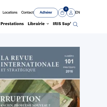
0
Locations
Contact
Adhérer
EN
Panier
Mon compte
Prestations
Librairie
IRIS Sup'
Recherche