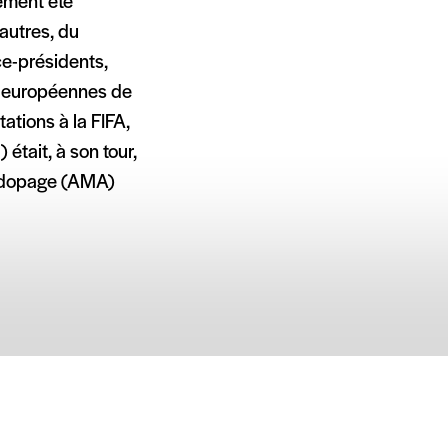
lement été
autres, du
ice-présidents,
ns européennes de
ations à la FIFA,
était, à son tour,
tidopage (AMA)