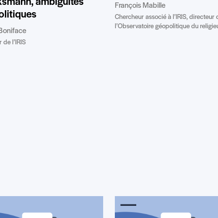
ksmann, ambiguïtés
François Mabille
litiques
Chercheur associé à l’IRIS, directeur 
l’Observatoire géopolitique du religie
Boniface
 de l’IRIS