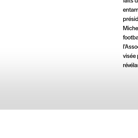
faits 
entam
présid
Michel
footba
l’Asso
visée
révéla