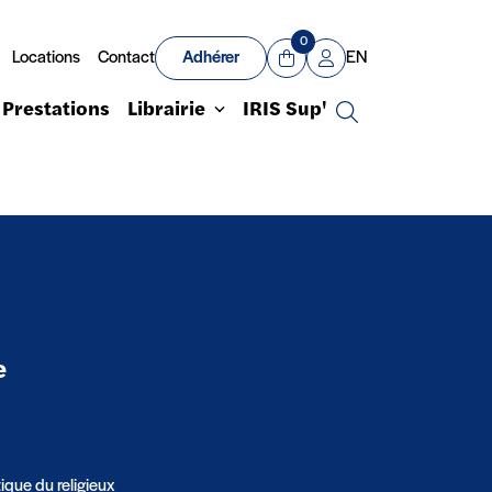
0
Locations
Contact
Adhérer
EN
Panier
Mon compte
Prestations
Librairie
IRIS Sup'
Recherche
e
ique du religieux