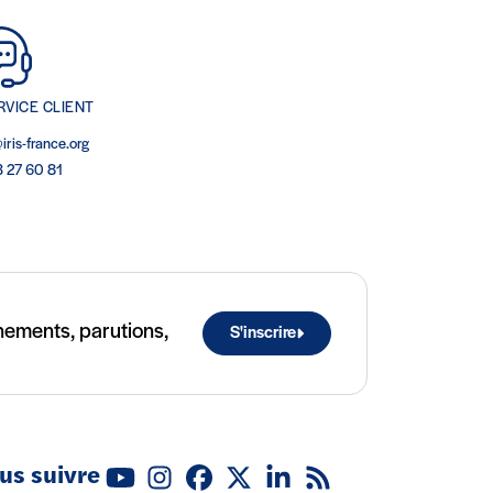
RVICE CLIENT
iris-france.org
3 27 60 81
ènements, parutions,
S'inscrire
us suivre
Youtube
Instagram
Facebook
X (Twitter)
Linkedin
Flux RSS