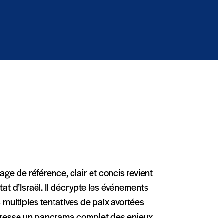
vrage de référence, clair et concis revient
État d’Israël. Il décrypte les événements
 multiples tentatives de paix avortées
e dresse un panorama complet des enjeux