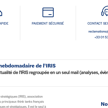
APIDE
PAIEMENT SÉCURISÉ
CONTACT SE
reclamations@
+33 01 5
 hebdomadaire de l'IRIS
ctualité de l'IRIS regroupée en un seul mail (analyses, év
t stratégiques (IRIS), association
es principaux think tanks français
No
es et stratégiques. Il est le seul à