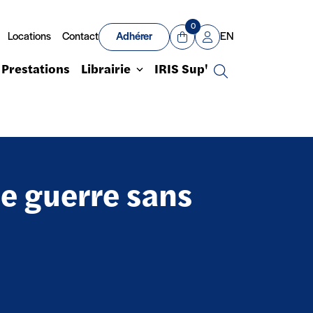
0
Locations
Contact
Adhérer
EN
Panier
Mon compte
Prestations
Librairie
IRIS Sup'
Recherche
ne guerre sans