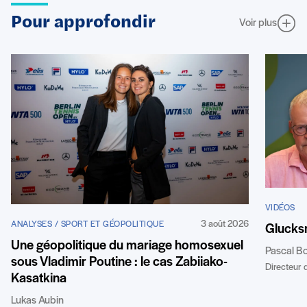
Pour approfondir
Voir plus
VIDÉOS
3 août 2026
ANALYSES / SPORT ET GÉOPOLITIQUE
Glucks
Une géopolitique du mariage homosexuel
Pascal B
sous Vladimir Poutine : le cas Zabiiako-
Directeur d
Kasatkina
Lukas Aubin