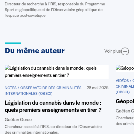
Directeur de recherche à l’IRIS, responsable du Programme
Sport et géopolitique et de l’Observatoire géopolitique de
l’espace post-soviétique
Du même auteur
Voir plus
VIDÉOS /
CRIMINAL
26 mai 2025
NOTES / OBSERVATOIRE DES CRIMINALITÉS
(OBSCI)
INTERNATIONALES (OBSCI)
Géopoli
Législation du cannabis dans le monde :
quels premiers enseignements en tirer ?
Gaëtan G
Chercheur 
Gaëtan Gorce
des crimina
Chercheur associé à l’IRIS, co-directeur de l’Observatoire
des criminalités internationales,