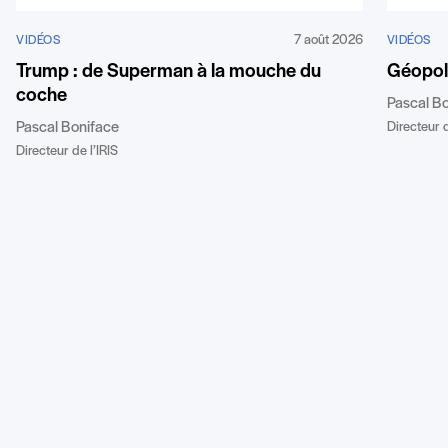
7 août 2026
VIDÉOS
VIDÉOS
Trump : de Superman à la mouche du
Géopoli
coche
Pascal B
Pascal Boniface
Directeur d
Directeur de l’IRIS