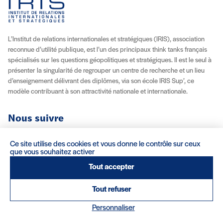
L’Institut de relations internationales et stratégiques (IRIS), association
reconnue d’utilité publique, est l’un des principaux think tanks français
spécialisés sur les questions géopolitiques et stratégiques. Il est le seul à
présenter la singularité de regrouper un centre de recherche et un lieu
d’enseignement délivrant des diplômes, via son école IRIS Sup’, ce
modèle contribuant à son attractivité nationale et internationale.
Nous suivre
Youtube
Instagram
Facebook
X (Twitter)
Linkedin
Flux RSS
Ce site utilise des cookies et vous donne le contrôle sur ceux
que vous souhaitez activer
À propos
Recrutement
Locations
Contact
Tout accepter
Tout refuser
Mentions légales/Crédits
Conditions d’utilisation
CGV
(nouvelle fenêtre)
Personnaliser
Réalisation : Clair et Net.
© 2026 IRIS