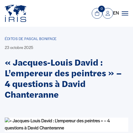
Panneau de gestion des cookies
Aller au contenu principal
0
EN
Panier
Mon compte
Men
ÉDITOS DE PASCAL BONIFACE
23 octobre 2025
« Jacques-Louis David :
L’empereur des peintres » –
4 questions à David
Chanteranne