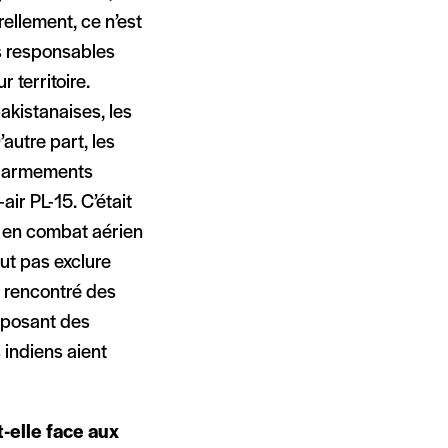
ellement, ce n’est
es responsables
 territoire.
akistanaises, les
’autre part, les
es armements
air PL-15. C’était
s en combat aérien
ut pas exclure
n rencontré des
isposant des
 indiens aient
-elle face aux