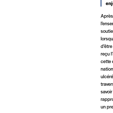
enj
Après 
l’ense
soutie
lorsqu
d’être
reçu l
cette 
nation
ulcéré
traver
savoir
rappro
un pr