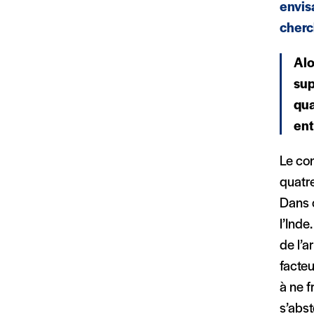
envis
cherc
Alo
sup
qua
ent
Le con
quatre
Dans c
l’Inde
de l’a
facteu
à ne f
s’abst