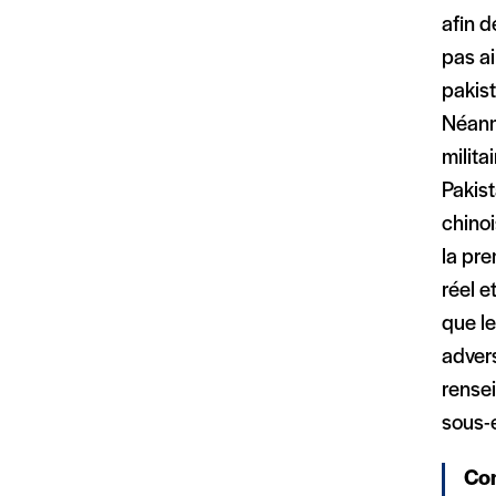
afin d
pas ai
pakist
Néanm
milita
Pakis
chinoi
la pre
réel e
que le
advers
rensei
sous-e
Com