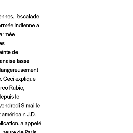
ennes, l’escalade
’armée indienne a
l’armée
es
ainte de
tanaise fasse
t dangereusement
e. Ceci explique
arco Rubio,
depuis le
endredi 9 mai le
 américain J.D.
lication, a appelé
, heure de Paris,