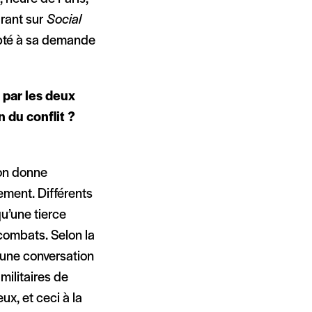
arant sur
Social
cepté à sa demande
 par les deux
 du conflit ?
gton donne
ement. Différents
u’une tierce
 combats. Selon la
d’une conversation
militaires de
ux, et ceci à la