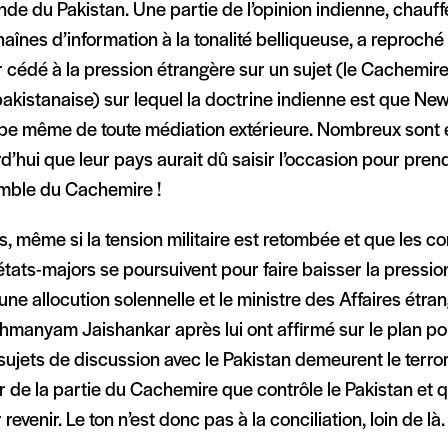
e du Pakistan. Une partie de l’opinion indienne, chauff
aînes d’information à la tonalité belliqueuse, a reproc
r cédé à la pression étrangère sur un sujet (le Cachemire,
akistanaise) sur lequel la doctrine indienne est que New
ipe même de toute médiation extérieure. Nombreux sont e
d’hui que leur pays aurait dû saisir l’occasion pour pren
emble du Cachemire !
, même si la tension militaire est retombée et que les co
tats-majors se poursuivent pour faire baisser la pressi
’une allocution solennelle et le ministre des Affaires étra
manyam Jaishankar après lui ont affirmé sur le plan pol
sujets de discussion avec le Pakistan demeurent le terro
ir de la partie du Cachemire que contrôle le Pakistan et 
ir revenir. Le ton n’est donc pas à la conciliation, loin de là.