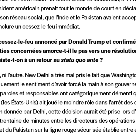
sident américain prenait tout le monde de court en décl
 son réseau social, que l’Inde et le Pakistan avaient ac
nclure un cessez-le-feu immédiat.
cessez-le-feu annoncé par Donald Trump et confirmé
ties concernées amorce-t-il le pas vers une résolution
iste-t-on à un retour au
statu quo ante
?
n, ni l’autre. New Delhi a très mal pris le fait que Washin
uement le sentiment d’avoir forcé la main à son gouvern
-paroles et responsables ont catégoriquement démenti q
 (les États-Unis) ait joué le moindre rôle dans l’arrêt des
n donnée par Delhi, cette décision aurait été prise lors 
trentaine de minutes entre les directeurs des opérations 
 et du Pakistan sur la ligne rouge sécurisée établie entre e