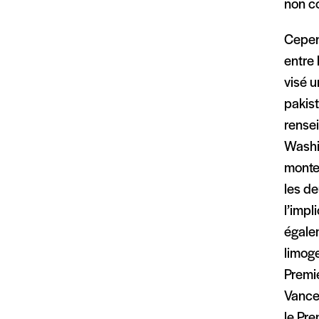
non co
Cepend
entre 
visé u
pakist
rensei
Washin
monter
les de
l’impl
égalem
limog
Premie
Vance,
le Pre