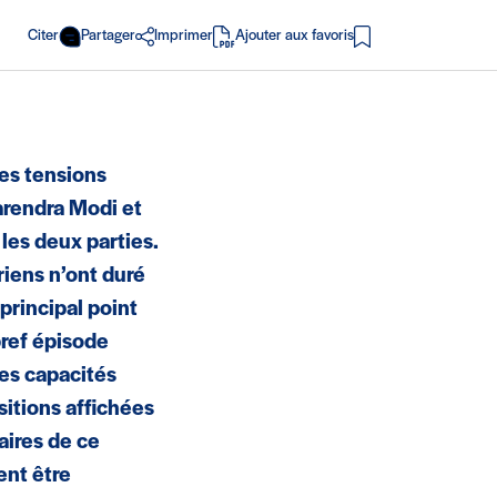
Citer
Partager
Imprimer
Ajouter aux favoris
en PDF
des tensions
arendra Modi et
 les deux parties.
riens n’ont duré
principal point
bref épisode
les capacités
sitions affichées
aires de ce
ent être