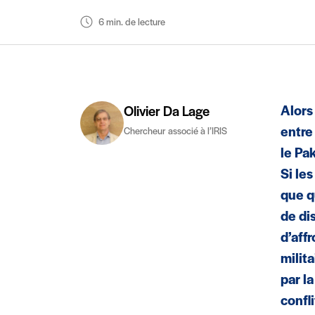
6 min. de lecture
Alors
Olivier Da Lage
entre
Chercheur associé à l’IRIS
le Pa
Si le
que q
de di
d’aff
milit
par l
confl