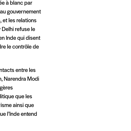
ée à blanc par
hé au gouvernement
 et les relations
 Delhi refuse le
n Inde qui disent
dre le contrôle de
ntacts entre les
on, Narendra Modi
ngères
itique que les
risme ainsi que
que l’Inde entend