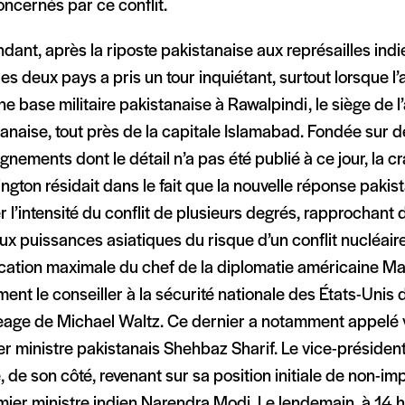
ncernés par ce conflit.
ant, après la riposte pakistanaise aux représailles indi
les deux pays a pris un tour inquiétant, surtout lorsque l
ne base militaire pakistanaise à Rawalpindi, le siège de 
anaise, tout près de la capitale Islamabad. Fondée sur d
gnements dont le détail n’a pas été publié à ce jour, la cr
gton résidait dans le fait que la nouvelle réponse pakis
 l’intensité du conflit de plusieurs degrés, rapprochan
ux puissances asiatiques du risque d’un conflit nucléair
ication maximale du chef de la diplomatie américaine M
ent le conseiller à la sécurité nationale des États-Unis 
eage de Michael Waltz. Ce dernier a notamment appelé v
r ministre pakistanais Shehbaz Sharif. Le vice-président
 de son côté, revenant sur sa position initiale de non-imp
mier ministre indien Narendra Modi. Le lendemain, à 14 h