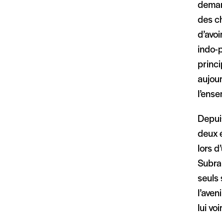
demand
des ch
d’avoi
indo-p
princ
aujour
l’ens
Depuis
deux é
lors d
Subrah
seuls 
l’aven
lui vo