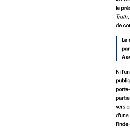
le pré
Truth
,
de co
Le 
par
Ass
Ni l’u
publiq
porte
partie
versio
d’une 
l’Inde