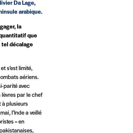
livier Da Lage,
éninsule arabique.
gager, la
 quantitatif que
n tel décalage
t s’est limité,
 combats aériens.
i-parité avec
 lèvres par le chef
t à plusieurs
ai, l’Inde a veillé
ristes » en
 pakistanaises,