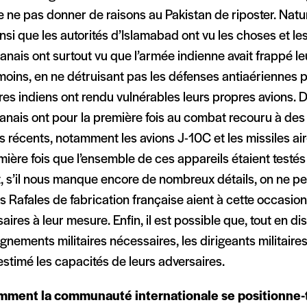
e ne pas donner de raisons au Pakistan de riposter. Natur
nsi que les autorités d’Islamabad ont vu les choses et l
anais ont surtout vu que l’armée indienne avait frappé leur
oins, en ne détruisant pas les défenses antiaériennes p
ires indiens ont rendu vulnérables leurs propres avions. D
tanais ont pour la première fois au combat recouru à d
s récents, notamment les avions J-10C et les missiles air-
mière fois que l’ensemble de ces appareils étaient testé
t, s’il nous manque encore de nombreux détails, on ne pe
s Rafales de fabrication française aient à cette occasio
aires à leur mesure. Enfin, il est possible que, tout en d
gnements militaires nécessaires, les dirigeants militaires
stimé les capacités de leurs adversaires.
ment la communauté internationale se positionne-t