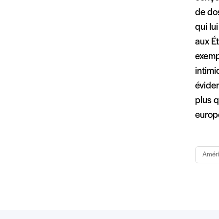
de dos
qui lu
aux Ét
exempl
intimi
éviden
plus q
europé
Amér