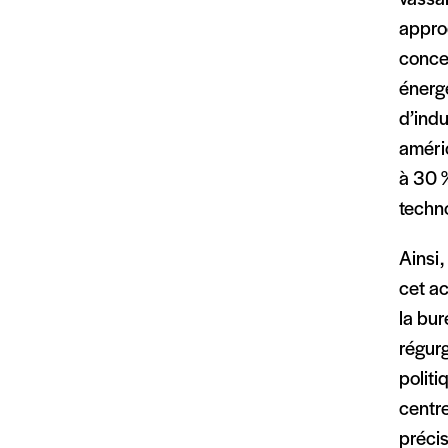
vassal
appro
conces
énergé
d’indu
améric
à 30 
techn
Ainsi,
cet a
la bur
régurg
politi
centre
précis