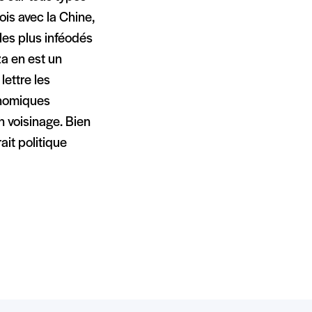
ois avec la Chine,
 les plus inféodés
a en est un
lettre les
onomiques
n voisinage. Bien
ait politique