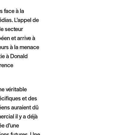
 face à la
édias. L’appel de
le secteur
éen et arrive à
eurs à la menace
tie à Donald
rrence
ne véritable
écifiques et des
péens auraient dû
rcial il y a déjà
ée d’une