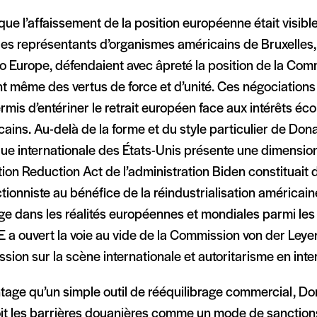
que l’affaissement de la position européenne était visibl
les représentants d’organismes américains de Bruxelles,
co Europe, défendaient avec âpreté la position de la Comm
t même des vertus de force et d’unité. Ces négociations 
ermis d’entériner le retrait européen face aux intérêts é
ains. Au-delà de la forme et du style particulier de Don
que internationale des États-Unis présente une dimensio
ation Reduction Act de l’administration Biden constituait 
tionniste au bénéfice de la réindustrialisation américaine
ge dans les réalités européennes et mondiales parmi le
E a ouvert la voie au vide de la Commission von der Leye
sion sur la scène internationale et autoritarisme en inte
tage qu’un simple outil de rééquilibrage commercial, D
it les barrières douanières comme un mode de sanctions