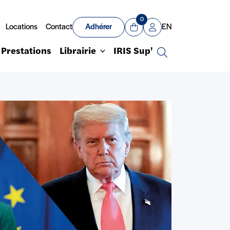
0
Locations
Contact
Adhérer
EN
Panier
Mon compte
Prestations
Librairie
IRIS Sup'
Recherche