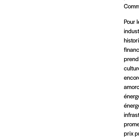
Commis
Pour l
indust
histo
financ
prend 
cultur
encor
amorce
énergé
énerg
infras
prome
prix p