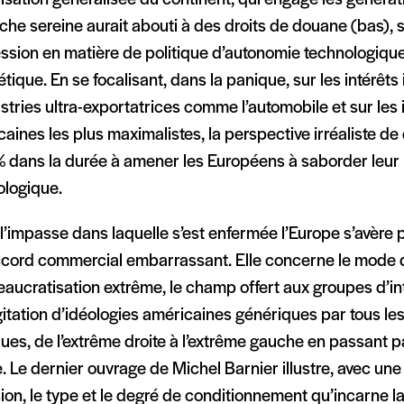
isation généralisée du continent, qui engage les générat
che sereine aurait abouti à des droits de douane (bas),
sion en matière de politique d’autonomie technologique, 
tique. En se focalisant, dans la panique, sur les intérêt
stries ultra-exportatrices comme l’automobile et sur les 
aines les plus maximalistes, la perspective irréaliste de
% dans la durée à amener les Européens à saborder leur 
ologique.
 l’impasse dans laquelle s’est enfermée l’Europe s’avère
ccord commercial embarrassant. Elle concerne le mode
eaucratisation extrême, le champ offert aux groupes d’int
itation d’idéologies américaines génériques par tous le
ques, de l’extrême droite à l’extrême gauche en passant p
. Le dernier ouvrage de Michel Barnier illustre, avec un
ion, le type et le degré de conditionnement qu’incarne la