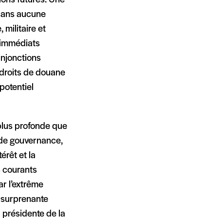
ions futures. Une
 sans aucune
militaire et
s immédiats
injonctions
 droits de douane
potentiel
 plus profonde que
 de gouvernance,
érêt et la
s courants
ar l’extrême
e surprenante
 présidente de la