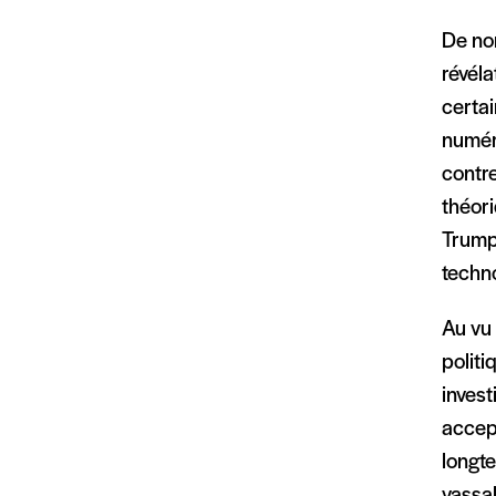
De no
révéla
certai
numéri
contr
théor
Trump 
techn
Au vu 
politi
invest
accept
longte