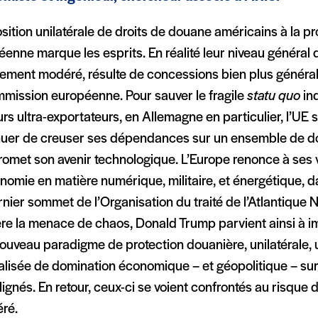
sition unilatérale de droits de douane américains à la p
enne marque les esprits. En réalité leur niveau général 
ivement modéré, résulte de concessions bien plus généra
mmission européenne. Pour sauver le fragile
statu quo
ind
rs ultra-exportateurs, en Allemagne en particulier, l’UE 
nuer de creuser ses dépendances sur un ensemble de do
omet son avenir technologique. L’Europe renonce à ses v
nomie en matière numérique, militaire, et énergétique, da
nier sommet de l’Organisation du traité de l’Atlantique
ère la menace de chaos, Donald Trump parvient ainsi à i
ouveau paradigme de protection douanière, unilatérale, 
lisée de domination économique – et géopolitique – sur 
lignés. En retour, ceux-ci se voient confrontés au risque
éré.