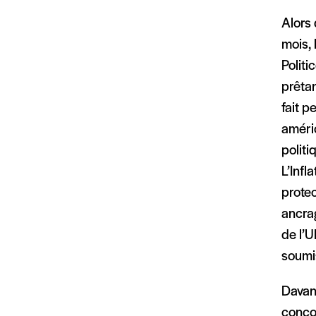
Alors 
mois, 
Politi
prêtan
fait p
améric
politi
L’Infl
protec
ancra
de l’U
soumis
Davan
conço