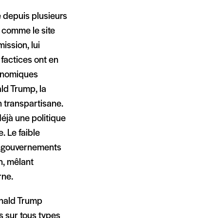
e depuis plusieurs
 comme le site
ission, lui
factices ont en
conomiques
ald Trump, la
n transpartisane.
déjà une politique
. Le faible
s gouvernements
n, mêlant
rne.
onald Trump
 sur tous types