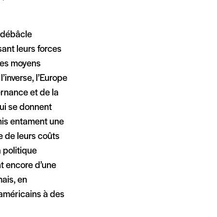
r débâcle
sant leurs forces
les moyens
l’inverse, l’Europe
ernance et de la
qui se donnent
nis entament une
e de leurs coûts
 politique
t encore d’une
mais, en
 américains à des