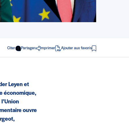
Citer
Partager
Imprimer
Ajouter aux favoris
en PDF
 der Leyen et
sse économique,
 l’Union
émentaire ouvre
rgeot,