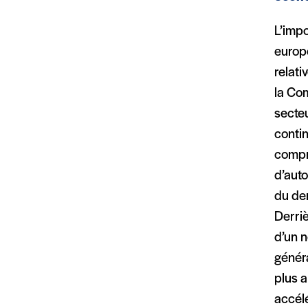
L’impo
europé
relat
la Co
secteu
conti
compr
d’auto
du der
Derri
d’un n
généra
plus a
accél