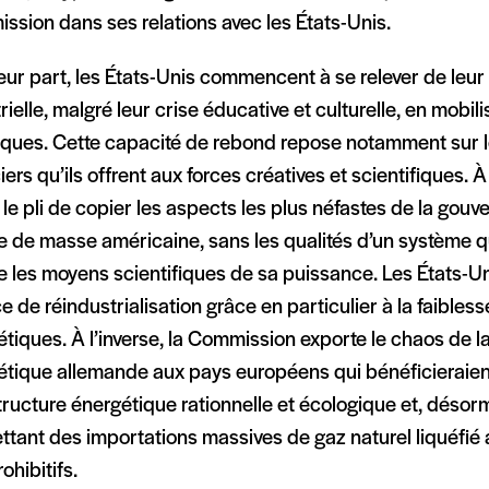
sion dans ses relations avec les États-Unis.
eur part, les États-Unis commencent à se relever de leu
rielle, malgré leur crise éducative et culturelle, en mobili
riques. Cette capacité de rebond repose notamment sur 
iers qu’ils offrent aux forces créatives et scientifiques. À 
le pli de copier les aspects les plus néfastes de la gouv
e de masse américaine, sans les qualités d’un système 
e les moyens scientifiques de sa puissance. Les États-U
 de réindustrialisation grâce en particulier à la faibless
tiques. À l’inverse, la Commission exporte le chaos de la
étique allemande aux pays européens qui bénéficieraien
tructure énergétique rationnelle et écologique et, désor
ttant des importations massives de gaz naturel liquéfié
rohibitifs.