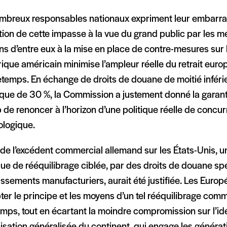
mbreux responsables nationaux expriment leur embarras
tion de cette impasse à la vue du grand public par les m
ns d’entre eux à la mise en place de contre-mesures sur 
que américain minimise l’ampleur réelle du retrait europ
etemps. En échange de droits de douane de moitié inféri
ique de 30 %, la Commission a justement donné la garan
de renoncer à l’horizon d’une politique réelle de concu
ologique.
de l’excédent commercial allemand sur les États-Unis, u
que de rééquilibrage ciblée, par des droits de douane sp
issements manufacturiers, aurait été justifiée. Les Euro
er le principe et les moyens d’un tel rééquilibrage comme
mps, tout en écartant la moindre compromission sur l’id