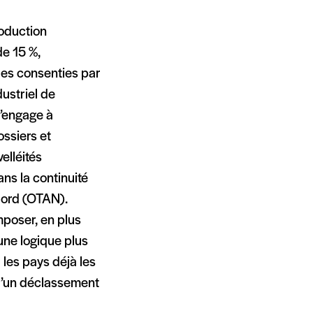
roduction
de 15 %,
les consenties par
ustriel de
s’engage à
ssiers et
elléités
ns la continuité
 Nord (OTAN).
mposer, en plus
une logique plus
les pays déjà les
 d’un déclassement