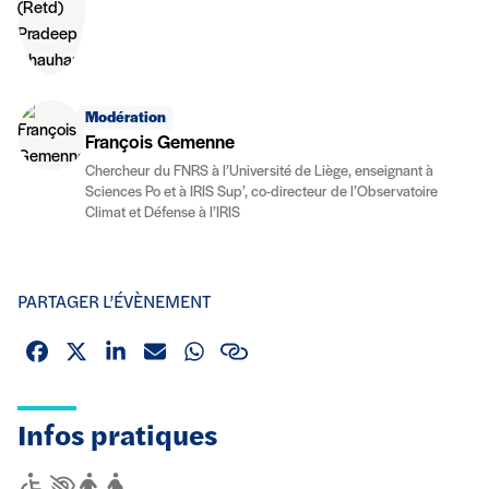
Modération
François Gemenne
Chercheur du FNRS à l’Université de Liège, enseignant à
Sciences Po et à IRIS Sup’, co-directeur de l’Observatoire
Climat et Défense à l’IRIS
PARTAGER L’ÉVÈNEMENT
Facebook
X (Twitter)
Linkedin
Email
Whatsapp
Lien
Infos pratiques
Accessibilité
Personnes à mobilité réduite
Aveugles ou malvoyants
Personnes âgées
Femmes enceintes