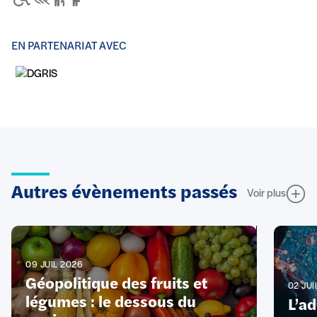
EN PARTENARIAT AVEC
Autres évènements passés
Voir plus
09 JUIL 2026
Géopolitique des fruits et
02 JUI
légumes : le dessous du
L’a