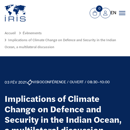
Panneau de gestion des cookies
Aller au contenu principal
0
EN
Panier
Mon compte
Men
Accueil
Évènements
Implications of Climate Change on Defence and Security in the Indian
Ocean, a multilateral discussion
VISIOCONFÉRENCE / OUVERT / 08:30–10:00
03 FÉV 2021
Implications of Climate
Change on Defence and
Security in the Indian Ocean,