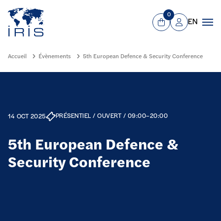
Panneau de gestion des cookies
Aller au contenu principal
0
EN
Panier
Mon compte
Men
Accueil
Évènements
5th European Defence & Security Conference
PRÉSENTIEL / OUVERT / 09:00–20:00
14 OCT 2025
5th European Defence &
Security Conference