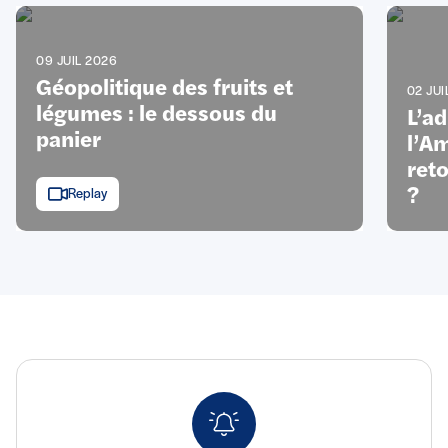
09 JUIL 2026
Géopolitique des fruits et
02 JUI
légumes : le dessous du
L’a
panier
l’Am
ret
?
Replay