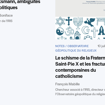
ksmann, ambiguïtés
litiques
Boniface
 de l’IRIS
10 ju
NOTES / OBSERVATOIRE
GÉOPOLITIQUE DU RELIGIEUX
Le schisme de la Fratern
Saint-Pie X et les fractu
contemporaines du
catholicisme
François Mabille
Chercheur associé à l’IRIS, directeur 
l’Observatoire géopolitique du religie