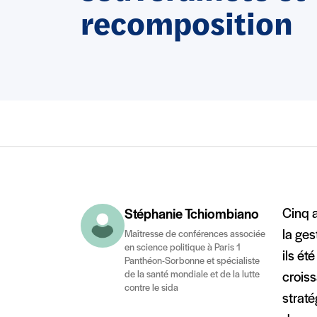
recomposition
Cinq 
Stéphanie Tchiombiano
la ges
Maîtresse de conférences associée
en science politique à Paris 1
ils ét
Panthéon-Sorbonne et spécialiste
de la santé mondiale et de la lutte
croiss
contre le sida
strat