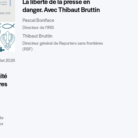
La liberté de la presse en
danger. Avec Thibaut Bruttin
Pascal Boniface
Directeur de l’IRIS
Thibaut Bruttin
Directeur général de Reporters sans frontières
(RSF)
illet 2026
ité
res
de
ux