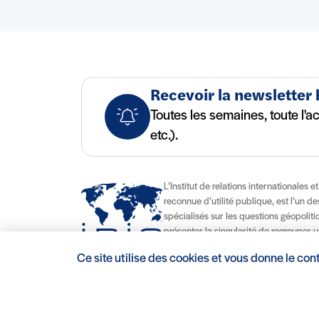
Recevoir la newsletter
Toutes les semaines, toute l'a
etc.).
L’Institut de relations internationales e
reconnue d’utilité publique, est l’un d
spécialisés sur les questions géopolitiqu
présenter la singularité de regrouper u
d’enseignement délivrant des diplômes
Ce site utilise des cookies et vous donne le con
contribuant à son attractivité nationale
Mentions légales/Crédits
Conditions d’utilisation
CGV