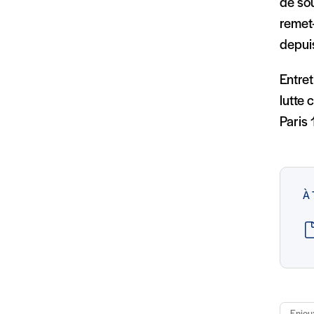
de sou
remet-
depui
Entret
lutte 
Paris
À