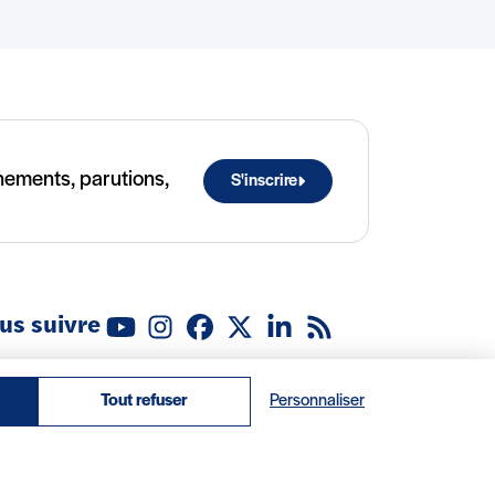
ènements, parutions,
S'inscrire
us suivre
Youtube
Instagram
Facebook
X (Twitter)
Linkedin
Flux RSS
ropos
Recrutement
Locations
Contact
Tout refuser
Personnaliser
© 2026 IRIS