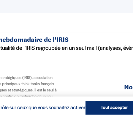
 hebdomadaire de l'IRIS
ctualité de l'IRIS regroupée en un seul mail (analyses, év
t stratégiques (IRIS), association
es principaux think tanks français
No
es et stratégiques. Il est le seul à
n centre de recherche et un lieu
À p
, via son école IRIS Sup’, ce modèle
trôle sur ceux que vous souhaitez activer
Tout accepter
 et internationale.
(nouvelle fenêtre)
Réalisation : Clair et Net.