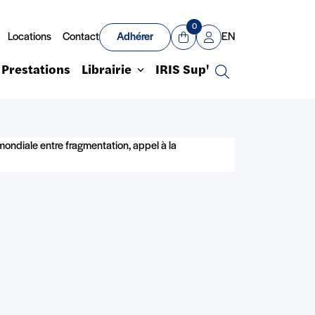
0
Locations
Contact
Adhérer
EN
Panier
Mon compte
Prestations
Librairie
IRIS Sup'
Recherche