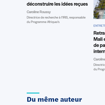
déconstruire les idées reçues
Caroline Roussy
Directrice de recherche à l’IRIS, responsable
du Programme Afrique/s
ENTRETI
Retra
Mali e
de pa
inter
Carolin
Directri
du Prog
Du même auteur