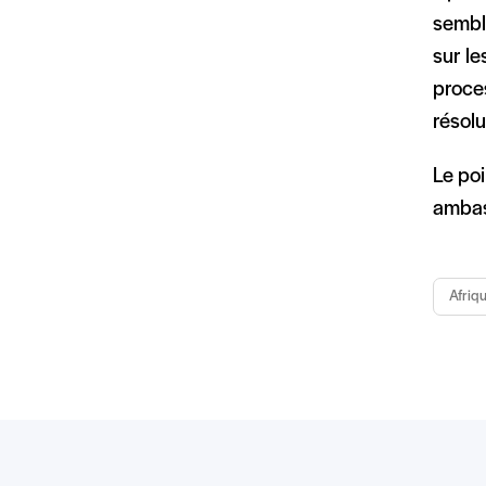
semble
sur le
proces
résolu
Le poi
ambas
Afriq