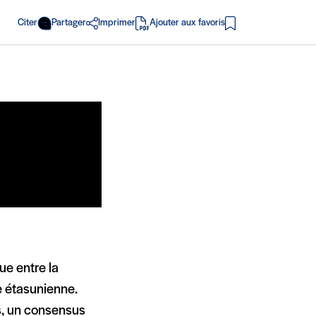
Citer
Partager
Imprimer
Ajouter aux favoris
en PDF
ue entre la
e étasunienne.
s, un consensus