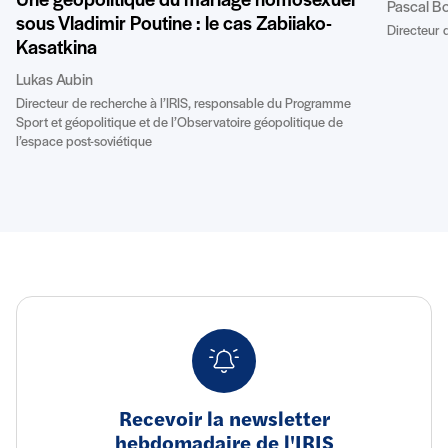
Une géopolitique du mariage homosexuel
Pascal B
sous Vladimir Poutine : le cas Zabiiako-
Directeur d
Kasatkina
Lukas Aubin
Directeur de recherche à l’IRIS, responsable du Programme
Sport et géopolitique et de l’Observatoire géopolitique de
l’espace post-soviétique
Recevoir la newsletter
hebdomadaire de l'IRIS