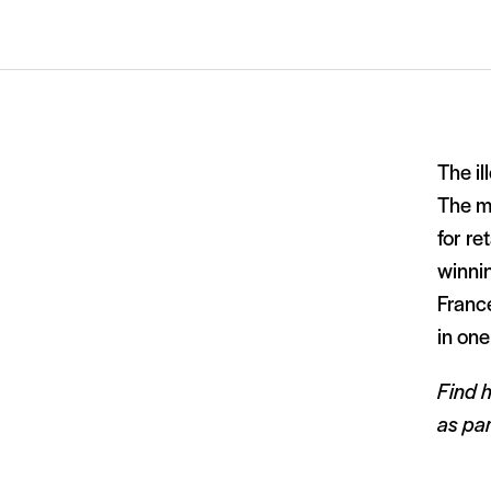
The il
The mo
for re
winnin
France
in one
Find h
as par