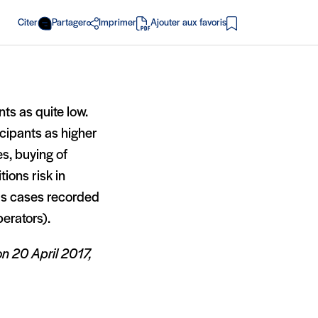
Citer
Partager
Imprimer
Ajouter aux favoris
en PDF
nts as quite low.
icipants as higher
es, buying of
tions risk in
ous cases recorded
erators).
on 20 April 2017,