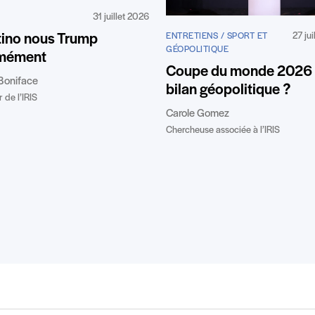
31 juillet 2026
27 ju
tino nous Trump
ENTRETIENS / SPORT ET
GÉOPOLITIQUE
mément
Coupe du monde 2026 :
Boniface
bilan géopolitique ?
 de l’IRIS
Carole Gomez
Chercheuse associée à l’IRIS