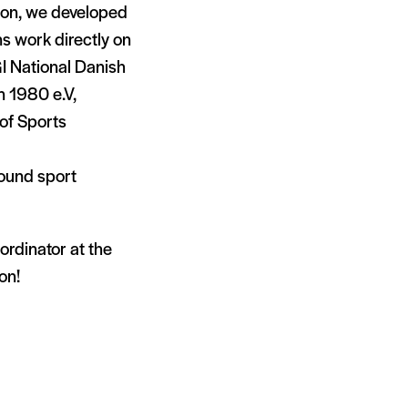
ason, we developed
ns work directly on
GI National Danish
 1980 e.V,
of Sports
round sport
oordinator at the
on!