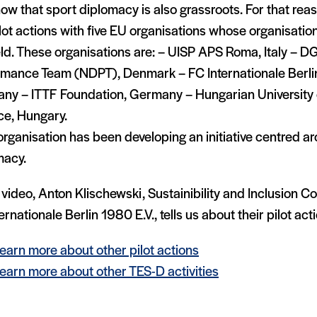
w that sport diplomacy is also grassroots. For that re
ilot actions with five EU organisations whose organisatio
eld. These organisations are: – UISP APS Roma, Italy – D
rmance Team (NDPT), Denmark – FC Internationale Berlin
ny – ITTF Foundation, Germany – Hungarian University 
ce, Hungary.
rganisation has been developing an initiative centred a
macy.
s video, Anton Klischewski, Sustainibility and Inclusion C
ernationale Berlin 1980 E.V., tells us about their pilot acti
learn more about other pilot actions
learn more about other TES-D activities