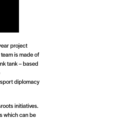
ear project
 team is made of
hink tank – based
e
 sport diplomacy
oots initiatives.
es which can be