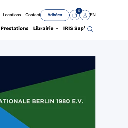
0
Locations
Contact
Adhérer
EN
Panier
Mon compte
Prestations
Librairie
IRIS Sup'
Recherche