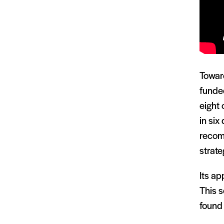
Towar
funde
eight 
in six
recom
strate
Its ap
This s
found 