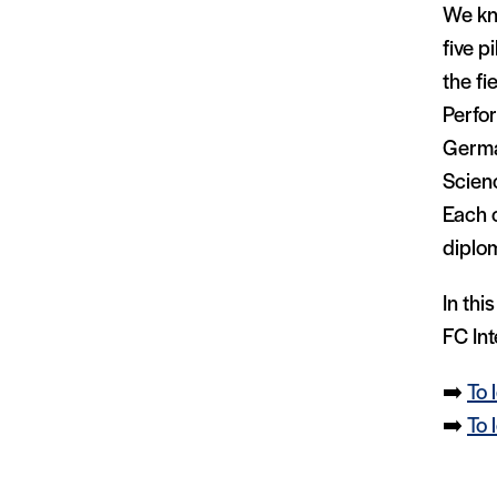
We kno
five p
the fi
Perfo
Germa
Scien
Each o
diplo
In thi
FC Int
➡️
To 
➡️
To 