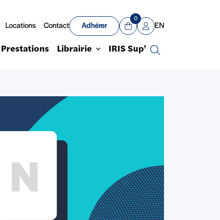
0
Locations
Contact
Adhérer
EN
Panier
Mon compte
Prestations
Librairie
IRIS Sup'
Recherche