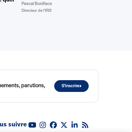
Pascal Boniface
Directeur de l’IRIS
ènements, parutions,
S'inscrire
us suivre
Youtube
Instagram
Facebook
X (Twitter)
Linkedin
Flux RSS