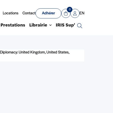
0
Locations
Contact
Adhérer
EN
Panier
Mon compte
Prestations
Librairie
IRIS Sup'
Recherche