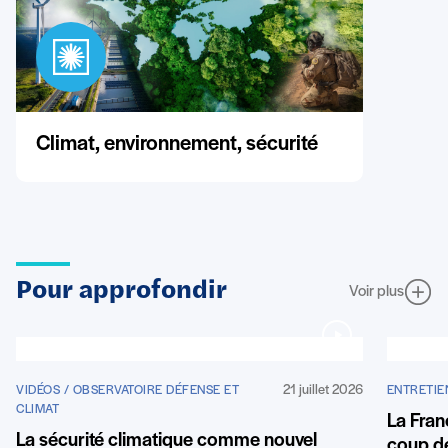
Climat, environnement, sécurité
Pour approfondir
Voir plus
21 juillet 2026
VIDÉOS / OBSERVATOIRE DÉFENSE ET
ENTRETIE
CLIMAT
La Fran
La sécurité climatique comme nouvel
coup de