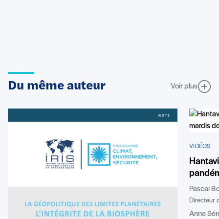
Du même auteur
Voir plus
VIDÉOS
Hantavi
pandémi
Pascal B
Directeur d
Anne Sén