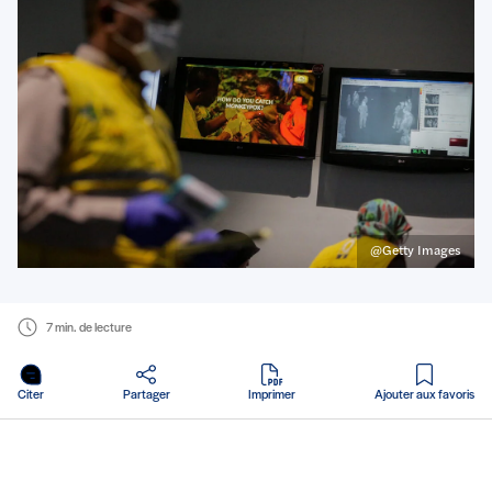
@Getty Images
7 min. de lecture
en PDF
Citer
Partager
Imprimer
Ajouter aux favoris