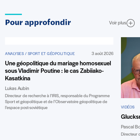
Pour approfondir
Voir plus
3 août 2026
ANALYSES / SPORT ET GÉOPOLITIQUE
Une géopolitique du mariage homosexuel
sous Vladimir Poutine : le cas Zabiiako-
Kasatkina
Lukas Aubin
Directeur de recherche à l’IRIS, responsable du Programme
Sport et géopolitique et de l’Observatoire géopolitique de
VIDÉOS
l’espace post-soviétique
Glucks
Pascal B
Directeur d