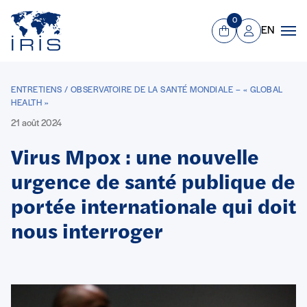
Panneau de gestion des cookies
Aller au contenu principal
0
EN
Panier
Mon compte
Men
ENTRETIENS / OBSERVATOIRE DE LA SANTÉ MONDIALE – « GLOBAL
HEALTH »
21 août 2024
Virus Mpox : une nouvelle
urgence de santé publique de
portée internationale qui doit
nous interroger