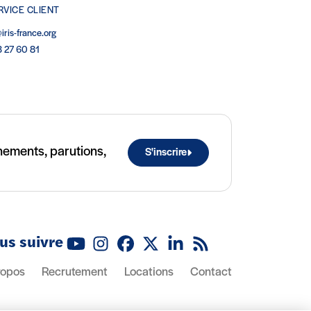
RVICE CLIENT
iris-france.org
3 27 60 81
ènements, parutions,
S'inscrire
us suivre
Youtube
Instagram
Facebook
X (Twitter)
Linkedin
Flux RSS
ropos
Recrutement
Locations
Contact