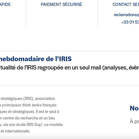
APIDE
PAIEMENT SÉCURISÉ
CONTACT SE
reclamations@
+33 01 5
 hebdomadaire de l'IRIS
ctualité de l'IRIS regroupée en un seul mail (analyses, év
t stratégiques (IRIS), association
es principaux think tanks français
No
es et stratégiques. Il est le seul à
n centre de recherche et un lieu
À p
, via son école IRIS Sup’, ce modèle
 et internationale.