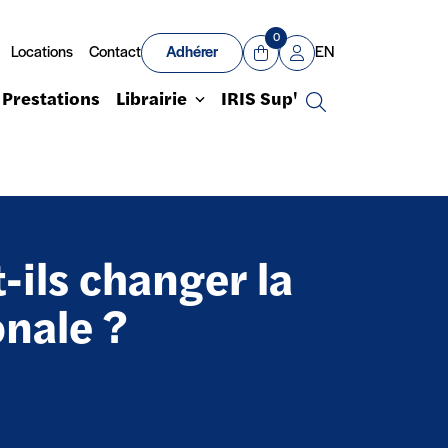
0
Locations
Contact
Adhérer
EN
Panier
Mon compte
Prestations
Librairie
IRIS Sup'
Recherche
-ils changer la
onale ?