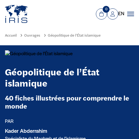
Panneau de gestion des cookies
Aller au contenu principal
0
EN
Panier
Mon compte
Men
Accueil
Ouvrages
Géopolitique de l’État islamique
Géopolitique de l’État
islamique
40 fiches illustrées pour comprendre le
monde
PAR
Kader Abderrahim