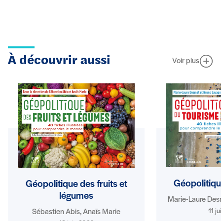
À découvrir aussi
Voir plus
Géopolitiqu
Géopolitique des fruits et
légumes
Marie-Laure Des
11 j
Sébastien Abis, Anaïs Marie