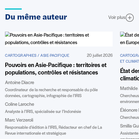
Du même auteur
Voir plus
20 juillet 2026
CARTOGRAPHIES / ASIE-PACIFIQUE
CARTOGRA
ET CLIMA
Pouvoirs en Asie-Pacifique : territoires et
État de
populations, contrôles et résistances
climati
Antoine Diacre
Mathilde
Coordinateur de la recherche et responsable du pôle
données, cartographie, infographie de l’IRIS
Chercheuse
environnem
Coline Laroche
Éléonore
Analyste à l’IRIS, spécialisée sur l’Indonésie
Chercheuse
Marc Verzeroli
Smilla Gu
Responsable d’édition à l’IRIS, Rédacteur en chef de La
Revue internationale et stratégique
Assistante