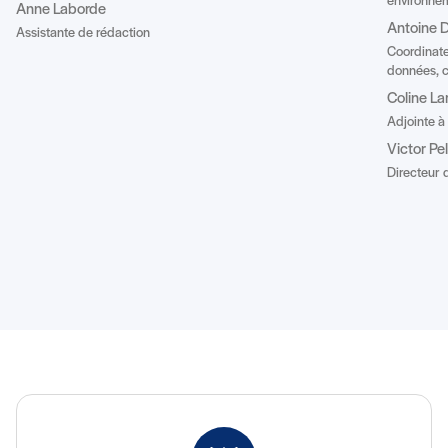
environnem
Anne Laborde
Antoine D
Assistante de rédaction
Coordinate
données, c
Coline La
Adjointe à
Victor Pe
Directeur d