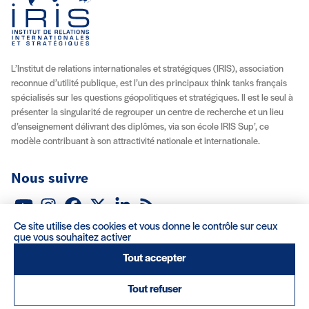
L’Institut de relations internationales et stratégiques (IRIS), association
reconnue d’utilité publique, est l’un des principaux think tanks français
spécialisés sur les questions géopolitiques et stratégiques. Il est le seul à
présenter la singularité de regrouper un centre de recherche et un lieu
d’enseignement délivrant des diplômes, via son école IRIS Sup’, ce
modèle contribuant à son attractivité nationale et internationale.
Nous suivre
Youtube
Instagram
Facebook
X (Twitter)
Linkedin
Flux RSS
Ce site utilise des cookies et vous donne le contrôle sur ceux
À propos
Recrutement
Locations
Contact
que vous souhaitez activer
Tout accepter
Mentions légales/Crédits
Conditions d’utilisation
CGV
Tout refuser
(nouvelle fenêtre)
Réalisation : Clair et Net.