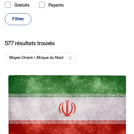
Gratuits
Payants
Type de contenu
Filtrer
Articles
577 résultats trouvés
Moyen-Orient / Afrique du Nord
Enlever "Moyen-Orient / Afrique du N