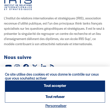
L’Institut de relations internationales et stratégiques (IRIS), association
reconnue d’utilité publique, est l’un des principaux think tanks français
spécialisés sur les questions géopolitiques et stratégiques. Il est le seul à
présenter la singularité de regrouper un centre de recherche et un lieu
d’enseignement délivrant des diplômes, via son école IRIS Sup’, ce
modèle contribuant à son attractivité nationale et internationale.
Nous suivre
Youtube
Instagram
Facebook
X (Twitter)
Linkedin
Flux RSS
Ce site utilise des cookies et vous donne le contrôle sur ceux
À propos
Recrutement
Locations
Contact
que vous souhaitez activer
Tout accepter
Mentions légales/Crédits
Conditions d’utilisation
CGV
Tout refuser
(nouvelle fenêtre)
Réalisation : Clair et Net.
Personnaliser
© 2026 IRIS