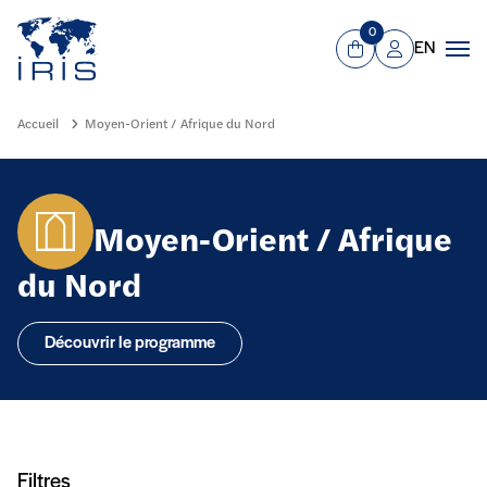
Panneau de gestion des cookies
Aller au contenu principal
0
EN
Panier
Mon compte
Men
Accueil
Moyen-Orient / Afrique du Nord
Moyen-Orient / Afrique
du Nord
Découvrir le programme
Filtres