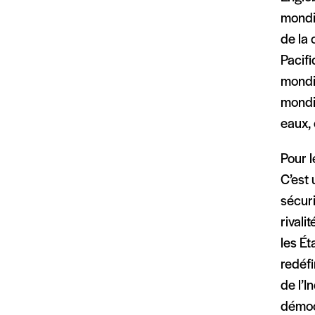
mondia
de la 
Pacifi
mondia
mondia
eaux, 
Pour l
C’est 
sécur
rivali
les É
redéfi
de l’I
démoc