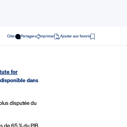
Citer
Partager
Imprimer
Ajouter aux favoris
en PDF
tute for
 disponible dans
 plus disputée du
us de 65 % du PIB