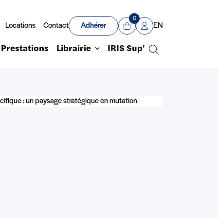
0
Locations
Contact
Adhérer
EN
Panier
Mon compte
Prestations
Librairie
IRIS Sup'
Recherche