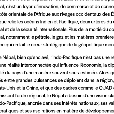
l, c’est un foyer d’innovation, de commerce et de connec
côte orientale de l’Afrique aux rivages occidentaux des Ét
que relie les océans Indien et Pacifique, deux artères 
l et de la sécurité internationale. Plus de la moitié du
l, notamment le pétrole, le gaz et les matières premières
ce qui en fait le cœur stratégique de la géopolitique mon
e Népal, bien qu’enclavé, l’Indo-Pacifique n’est pas une réa
une réalité interconnectée qui influence l’économie, la dip
ité du pays d’une manière souvent sous-estimée. Alors q
tés entre grandes puissances se déploient dans la régio
tats-Unis et la Chine, et que des cadres comme le QUAD
nissent l’ordre régional, le Népal a besoin d’une vision cl
ndo-Pacifique, ancrée dans ses intérêts nationaux, ses va
ratiques et ses aspirations en matière de développeme