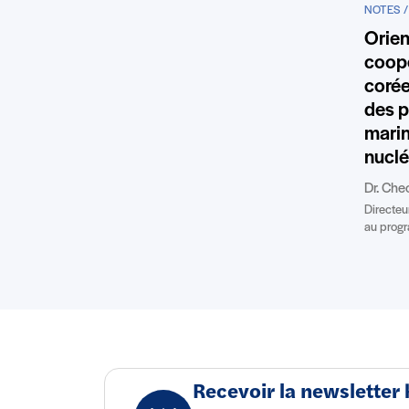
NOTES /
Orien
coopé
corée
des p
marin
nuclé
Dr. Ch
Directeur
au progr
Recevoir la newsletter