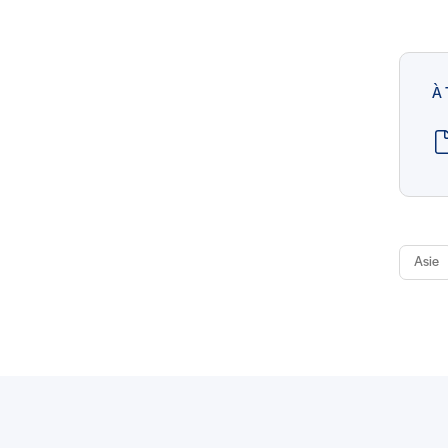
À
Asie