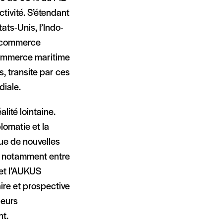
tivité. S’étendant
ats-Unis, l’Indo-
du commerce
 commerce maritime
, transite par ces
diale.
lité lointaine.
lomatie et la
ue de nouvelles
n, notamment entre
 et l’AUKUS
aire et prospective
leurs
nt.