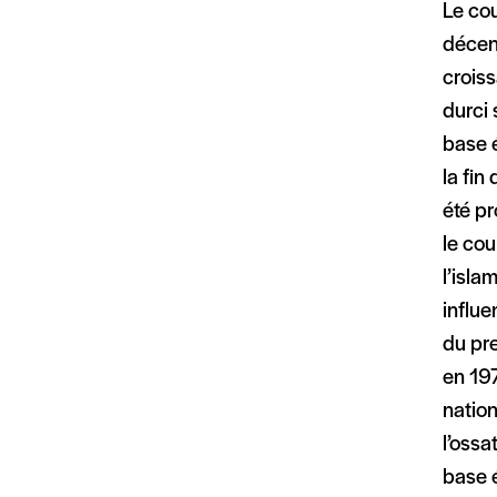
Le cou
décenn
croiss
durci 
base é
la fin
été p
le cou
l’isla
influe
du pre
en 197
nation
l’oss
base é