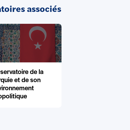
oires associés
servatoire de la
rquie et de son
vironnement
opolitique