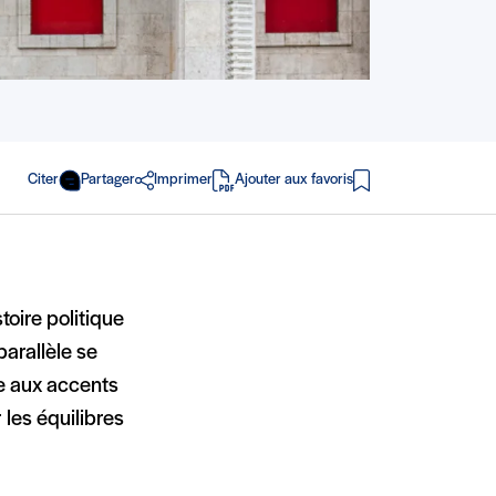
Citer
Partager
Imprimer
Ajouter aux favoris
en PDF
toire politique
parallèle se
e aux accents
 les équilibres