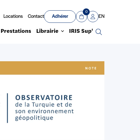
0
Locations
Contact
Adhérer
EN
Panier
Mon compte
Prestations
Librairie
IRIS Sup'
Recherche