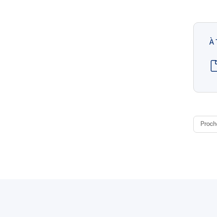
À
Proch