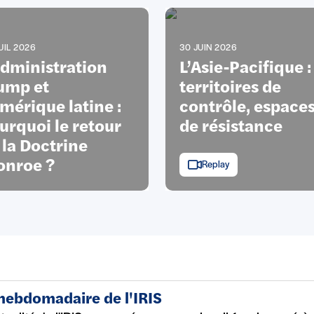
UIL 2026
30 JUIN 2026
administration
L’Asie-Pacifique :
ump et
territoires de
Amérique latine :
contrôle, espace
urquoi le retour
de résistance
 la Doctrine
nroe ?
Replay
 hebdomadaire de l'IRIS