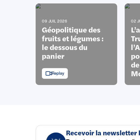
09 JUIL 2026
02 J
Géopolitique des
L’
fruits et légumes :
Tr
le dessous du
l’
panier
po
de
Mo
Replay
Recevoir la newsletter