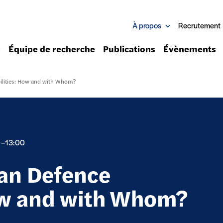
À propos
Recrutement
Équipe de recherche
Publications
Évènements
ilities: How and with Whom?
0–13:00
an Defence
ow and with Whom?