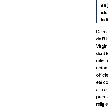
en 
ide
la 
De man
de l’U
Virgin
dont l
religi
notamm
offici
été c
à la c
premi
religi