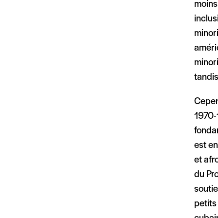
moins 
inclus
minor
améric
minori
tandis
Cepen
1970-
fondam
est en
et af
du Pr
souti
petits