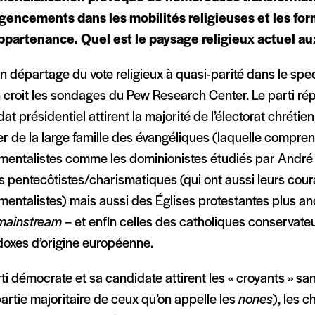
gencements dans les mobilités religieuses et les fo
ppartenance. Quel est le paysage religieux actuel au
 un départage du vote religieux à quasi-parité dans le spec
n croit les sondages du Pew Research Center. Le parti rép
at présidentiel attirent la majorité de l’électorat chrétie
er de la large famille des évangéliques (laquelle compre
mentalistes comme les dominionistes étudiés par André 
s pentecôtistes/charismatiques (qui ont aussi leurs cour
entalistes) mais aussi des Églises protestantes plus a
mainstream
– et enfin celles des catholiques conservate
doxes d’origine européenne.
ti démocrate et sa candidate attirent les « croyants » 
artie majoritaire de ceux qu’on appelle les
nones
), les 