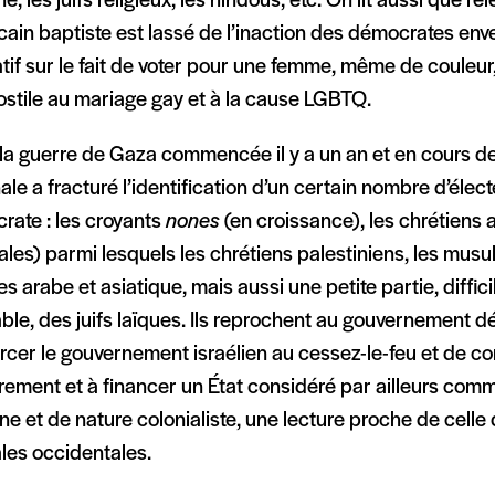
e, les juifs religieux, les hindous, etc. On lit aussi que l’él
ain baptiste est lassé de l’inaction des démocrates enve
tif sur le fait de voter pour une femme, même de couleur,
ostile au mariage gay et à la cause LGBTQ.
, la guerre de Gaza commencée il y a un an et en cours 
ale a fracturé l’identification d’un certain nombre d’élect
rate : les croyants
nones
(en croissance), les chrétiens 
ales) parmi lesquels les chrétiens palestiniens, les mus
 arabe et asiatique, mais aussi une petite partie, diffic
ble, des juifs laïques. Ils reprochent au gouvernement 
rcer le gouvernement israélien au cessez-le-feu et de co
irement et à financer un État considéré par ailleurs comme
ine et de nature colonialiste, une lecture proche de cell
les occidentales.