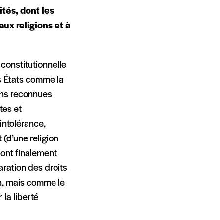
ités, dont les
aux religions et à
constitutionnelle
ns États comme la
ions reconnues
tes et
intolérance,
(d’une religion
) ont finalement
ration des droits
on, mais comme le
la liberté