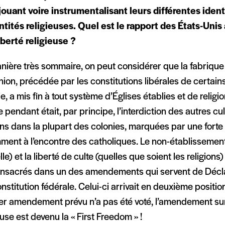
jouant voire instrumentalisant leurs différentes ident
ntités religieuses. Quel est le rapport des États-Unis 
liberté religieuse ?
ière très sommaire, on peut considérer que la fabrique 
nion, précédée par les constitutions libérales de certai
ie, a mis fin à tout système d’Églises établies et de relig
e pendant était, par principe, l’interdiction des autres cul
ons dans la plupart des colonies, marquées par une forte 
ent à l’encontre des catholiques. Le non-établissement 
elle) et la liberté de culte (quelles que soient les religions
onsacrés dans un des amendements qui servent de Décla
onstitution fédérale. Celui-ci arrivait en deuxième positi
er amendement prévu n’a pas été voté, l’amendement sur 
euse est devenu la « First Freedom » !