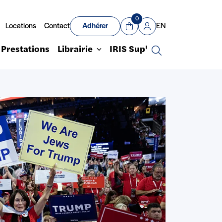
0
Locations
Contact
Adhérer
EN
Panier
Mon compte
Prestations
Librairie
IRIS Sup'
Recherche