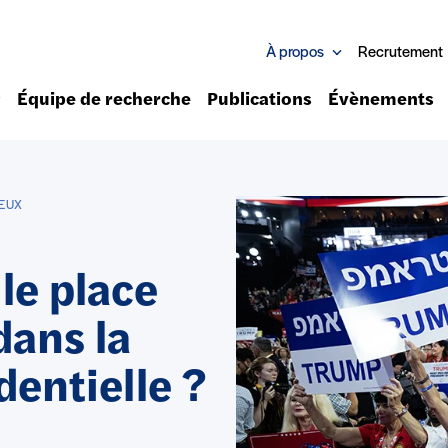
À propos
Recrutement
Équipe de recherche
Publications
Évènements
IEUX
lle place
dans la
entielle ?