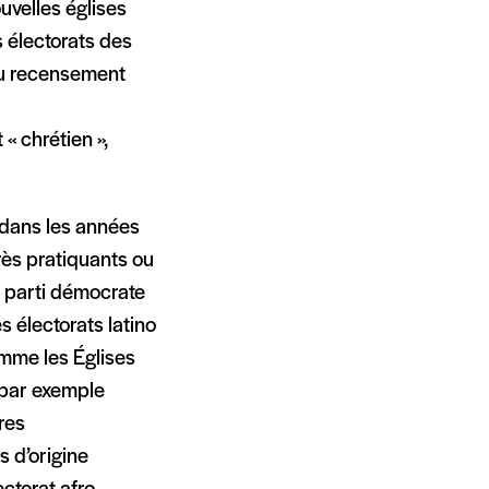
uvelles églises
s électorats des
du recensement
« chrétien »,
dans les années
rès pratiquants ou
e parti démocrate
s électorats latino
omme les Églises
 par exemple
res
s d’origine