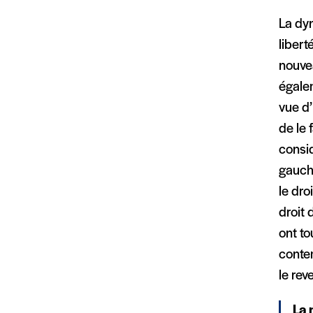
La dyn
libert
nouve
égalem
vue d’
de le 
consid
gauche
le dro
droit 
ont t
contem
le rev
La 