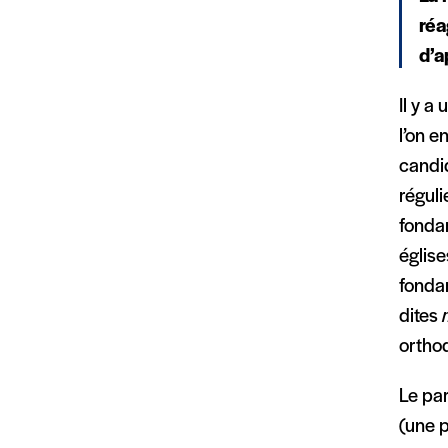
réa
d’a
Il y a
l’on e
candid
réguli
fonda
église
fondam
dites
ortho
Le par
(une p