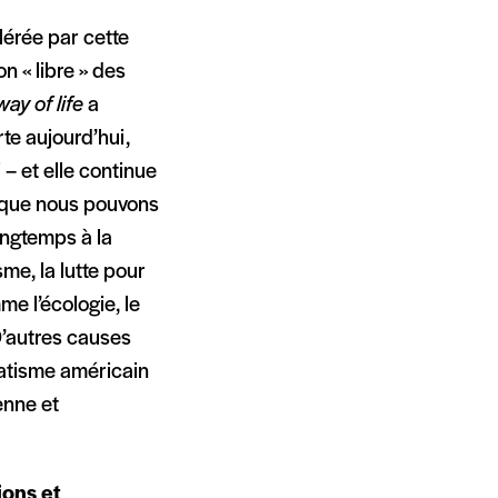
lérée par cette
on « libre » des
ay of life
a
rte aujourd’hui,
– et elle continue
s que nous pouvons
ongtemps à la
sme, la lutte pour
me l’écologie, le
D’autres causes
vatisme américain
enne et
ions et