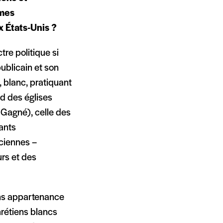
rmes
x États-Unis ?
tre politique si
ublicain et son
n, blanc, pratiquant
nd des églises
Gagné), celle des
ants
nciennes –
urs et des
sans appartenance
chrétiens blancs