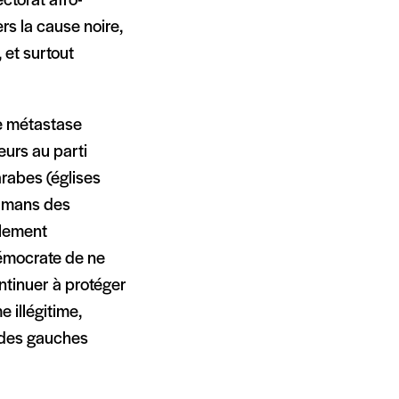
ectorat afro-
rs la cause noire,
 et surtout
de métastase
eurs au parti
arabes (églises
ulmans des
ilement
démocrate de ne
ntinuer à protéger
 illégitime,
e des gauches