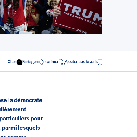
Citer
Partager
Imprimer
Ajouter aux favoris
en PDF
pose la démocrate
ulièrement
particuliers pour
, parmi lesquels