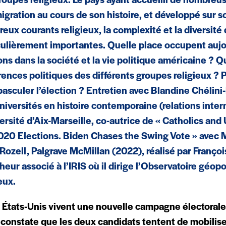
roupes religieux. Le pays ayant accueilli de nombreu
igration au cours de son histoire, et développé sur s
eux courants religieux, la complexité et la diversité 
culièrement importantes. Quelle place occupent aujo
ions dans la société et la vie politique américaine ? Q
rences politiques des différents groupes religieux ? 
 basculer l’élection ? Entretien avec Blandine Chélini
niversités en histoire contemporaine (relations inter
versité d’Aix-Marseille, co-autrice de « Catholics and 
020 Elections. Biden Chases the Swing Vote » avec 
Rozell, Palgrave McMillan (2022), réalisé par Françoi
heur associé à l’IRIS où il dirige l’Observatoire géopo
eux.
 États-Unis vivent une nouvelle campagne électorale 
constate que les deux candidats tentent de mobilise