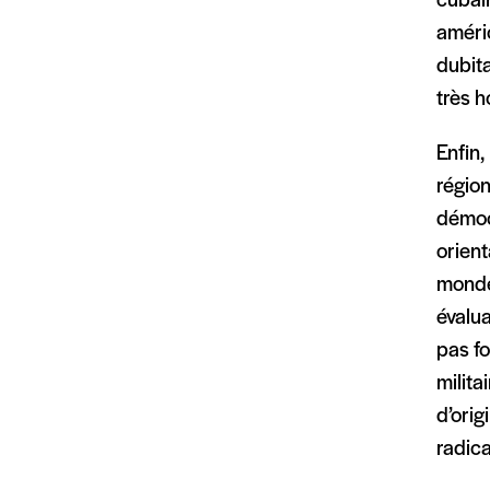
cubain
améric
dubita
très h
Enfin
région
démoc
orient
mondes
évalua
pas fo
milita
d’orig
radica