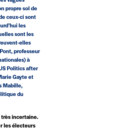
ses vagues
on propre sol de
de ceux-ci sont
urd’hui les
uelles sont les
Peuvent-elles
-Pont, professeur
nationales) à
US Politics after
Marie Gayte et
s Mabille,
litique du
très incertaine.
r les électeurs