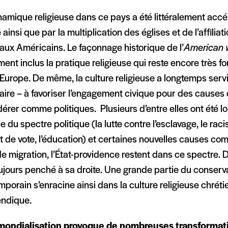
amique religieuse dans ce pays a été littéralement accé
é ainsi que par la multiplication des églises et de l’affiliati
aux Américains. Le façonnage historique de l’
American w
ent inclus la pratique religieuse qui reste encore très fo
Europe. De même, la culture religieuse a longtemps servi 
faire – à favoriser l’engagement civique pour des cause
érer comme politiques. Plusieurs d’entre elles ont été l
 du spectre politique (la lutte contre l’esclavage, le raci
it de vote, l’éducation) et certaines nouvelles causes com
de migration, l’État-providence restent dans ce spectre. 
oujours penché à sa droite. Une grande partie du conser
porain s’enracine ainsi dans la culture religieuse chréti
endique.
mondialisation provoque de nombreuses transformat