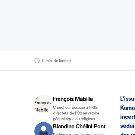
5 min. de lecture
L’iss
François Mabille
Kamal
Chercheur associé à l’IRIS,
directeur de l’Observatoire
incer
géopolitique du religieux
sédui
Blandine Chélini-Pont