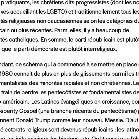
pratiquants, les chrétiens dits progressistes (dont les no
ives accueillant les LGBTQ) et traditionnellement tous le
ités religieuses non caucasiennes selon les catégories 
ain ou plus récentes. Parmi elles, il y a beaucoup de
tés catholiques. En somme, le parti républicain est plutôt 
 que le parti démocrate est plutôt interreligieux.
dant, ce schéma qui a commencé à se mettre en place 
1980 connaît de plus en plus de glissements parmi les t
entalistes des minorités raciales et non chrétiennes. L
 train de perdre les pentecôtistes et fondamentalistes de
ro-américain. Les Latinos évangéliques en croissance, c
osperity Gospel (une branche récente du pentecôtisme)
ennent Donald Trump comme leur nouveau Messie. D’aut
 électorats religieux sont devenus républicains : les latino