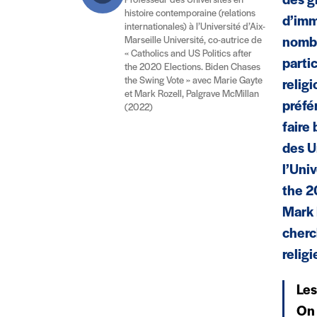
des g
Professeur des Universités en
histoire contemporaine (relations
d’imm
internationales) à l’Université d’Aix-
Marseille Université, co-autrice de
nombr
« Catholics and US Politics after
parti
the 2020 Elections. Biden Chases
the Swing Vote » avec Marie Gayte
relig
et Mark Rozell, Palgrave McMillan
préfé
(2022)
faire
des U
l’Uni
the 2
Mark 
cherc
religi
Les
On 