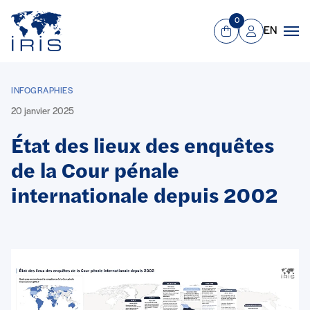
Panneau de gestion des cookies
Aller au contenu principal
0
EN
Panier
Mon compte
Men
INFOGRAPHIES
20 janvier 2025
État des lieux des enquêtes
de la Cour pénale
internationale depuis 2002