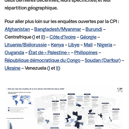
deux dernières décennies, leurs spécificités
,
et leur
répartition géographique.
Pour aller plus loin sur les enquêtes ouvertes par la CPI :
Afghanistan
–
Bangladesh/Myanmar
–
Burundi
–
Centrafrique (
I
et
II
) –
Côte d’Ivoire
–
Géorgie
–
Lituanie/Biélorussie
–
Kenya
–
Libye
–
Mali
–
Nigeria
–
Ouganda
–
État de « Palestine »
–
Philippines
–
République démocratique du Congo
–
Soudan (Darfour)
–
Ukraine
– Venezuela (
I
et
II
)