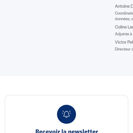
Antoine D
Coordinate
données, c
Coline La
Adjointe à
Victor Pe
Directeur d
Recevoir la newsletter