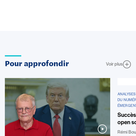
Pour approfondir
Voir plus
ANALYSES
DU NUMÉR
ÉMERGEN
Succès 
open so
Rémi Bou