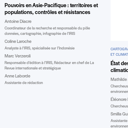
Pouvoirs en Asie-Pacifique : territoires et
populations, contrôles et résistances
Antoine Diacre
Coordinateur de la recherche et responsable du pôle
données, cartographie, infographie de l’IRIS
Coline Laroche
Analyste à l’IRIS, spécialisée sur l’Indonésie
CARTOGRA
ET CLIMA
Marc Verzeroli
État de
Responsable d’édition à l’IRIS, Rédacteur en chef de La
Revue internationale et stratégique
climati
Anne Laborde
Mathilde
Assistante de rédaction
Chercheuse
environnem
Éléonore
Chercheuse
Smilla Gu
Assistante
environnem