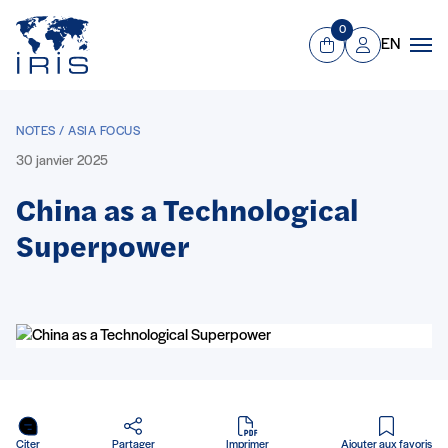
Panneau de gestion des cookies
Aller au contenu principal
0
EN
Panier
Mon compte
Men
NOTES / ASIA FOCUS
30 janvier 2025
China as a Technological
Superpower
en PDF
Citer
Partager
Imprimer
Ajouter aux favoris