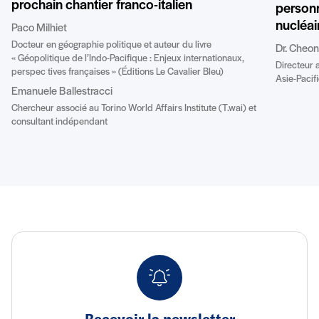
prochain chantier franco-italien
personn
nucléai
Paco Milhiet
Docteur en géographie politique et auteur du livre
Dr. Cheo
« Géopolitique de l’Indo-Pacifique : Enjeux internationaux,
Directeur 
perspec tives françaises » (Éditions Le Cavalier Bleu)
Asie-Pacifi
Emanuele Ballestracci
Chercheur associé au Torino World Affairs Institute (T.wai) et
consultant indépendant