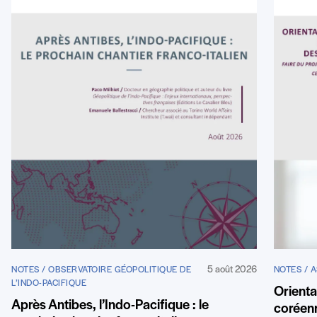
5 août 2026
NOTES / OBSERVATOIRE GÉOPOLITIQUE DE
NOTES / A
L’INDO-PACIFIQUE
Orienta
Après Antibes, l’Indo-Pacifique : le
coréenn