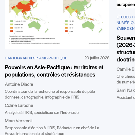
ÉTUDES /
NUMÉRIQU
ÉMERGEN
Souver
(2026-
structu
20 juillet 2026
CARTOGRAPHIES / ASIE-PACIFIQUE
doctri
Pouvoirs en Asie-Pacifique : territoires et
Camille 
populations, contrôles et résistances
Chercheuse 
du numériq
Antoine Diacre
Sami Nak
Coordinateur de la recherche et responsable du pôle
données, cartographie, infographie de l’IRIS
Assistant d
Coline Laroche
Analyste à l’IRIS, spécialisée sur l’Indonésie
Marc Verzeroli
Responsable d’édition à l’IRIS, Rédacteur en chef de La
Revue internationale et stratégique