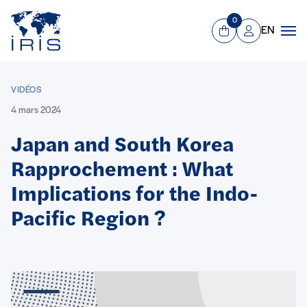
Panneau de gestion des cookies
Aller au contenu principal
0
EN
Panier
Mon compte
Men
VIDÉOS
4 mars 2024
Japan and South Korea
Rapprochement : What
Implications for the Indo-
Pacific Region ?