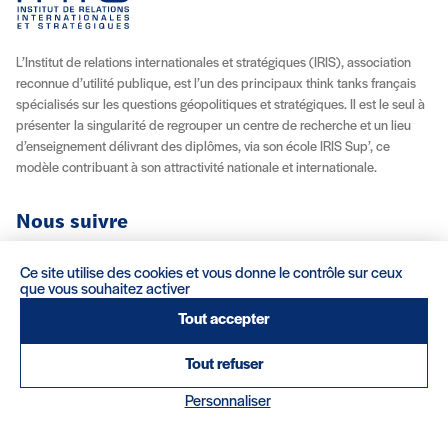
L’Institut de relations internationales et stratégiques (IRIS), association
reconnue d’utilité publique, est l’un des principaux think tanks français
spécialisés sur les questions géopolitiques et stratégiques. Il est le seul à
présenter la singularité de regrouper un centre de recherche et un lieu
d’enseignement délivrant des diplômes, via son école IRIS Sup’, ce
modèle contribuant à son attractivité nationale et internationale.
Nous suivre
Youtube
Instagram
Facebook
X (Twitter)
Linkedin
Flux RSS
Ce site utilise des cookies et vous donne le contrôle sur ceux
que vous souhaitez activer
À propos
Recrutement
Locations
Contact
Tout accepter
Tout refuser
Mentions légales/Crédits
Conditions d’utilisation
CGV
(nouvelle fenêtre)
Personnaliser
Réalisation : Clair et Net.
© 2026 IRIS