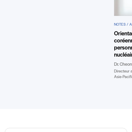
NOTES / A
Orienta
coréenn
personn
nucléai
Dr. Cheo
Directeur 
Asie-Pacifi